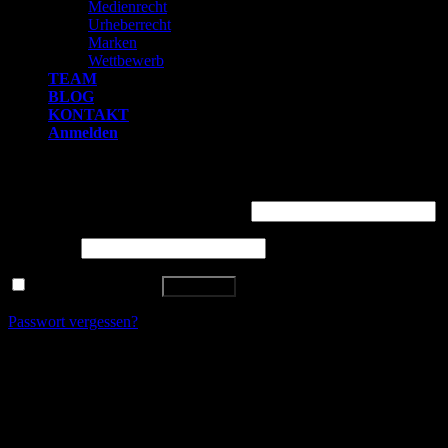
Medienrecht
Urheberrecht
Marken
Wettbewerb
TEAM
BLOG
KONTAKT
Anmelden
Anmelden
Benutzername oder E-Mail-Adresse
*
Passwort
*
Angemeldet bleiben
Anmelden
Passwort vergessen?