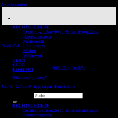
Skip to content
RECHTSGEBIETE
Rechtsanwaltskanzlei für Software und Apps
Verschlüsselte Kommunikation
Datenschutzrecht
Medienrecht
OpenPGP
-Standard nach RFC 4880
Urheberrecht
Marken
Download:
Wettbewerb
TEAM
Zentrale E-Mail der Kanzlei
BLOG
(mail@staemmler.pro):
PublicKey (mail@)
KONTAKT
Rechtsanwalt André Stämmler (andre@staemmler.pro):
PublicKey (andre@)
03641 - 5540630
|
Impressum
|
Datenschutz
Suche nach:
RECHTSGEBIETE
Rechtsanwaltskanzlei für Software und Apps
Datenschutzrecht