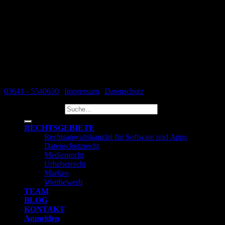
Datenschutzbeauftragten zu benennen.
Rechtsanwalt André Stämmler arbeitet seit mehreren Jahren als
Anwalt im Datenschutzrecht. Darüber hinaus ist Rechtsanwalt
Stämmler zertifizierter Datenschutzbeauftragter DSB-TÜV. Die
Kanzlei steht Unternehmen im gesamten Bundesgebiet in
datenschutzrechtlichen Aspekten zur Verfügung.
03641 - 5540630
|
Impressum
|
Datenschutz
Suche nach:
RECHTSGEBIETE
Rechtsanwaltskanzlei für Software und Apps
Datenschutzrecht
Medienrecht
Urheberrecht
Marken
Wettbewerb
TEAM
BLOG
KONTAKT
Anmelden