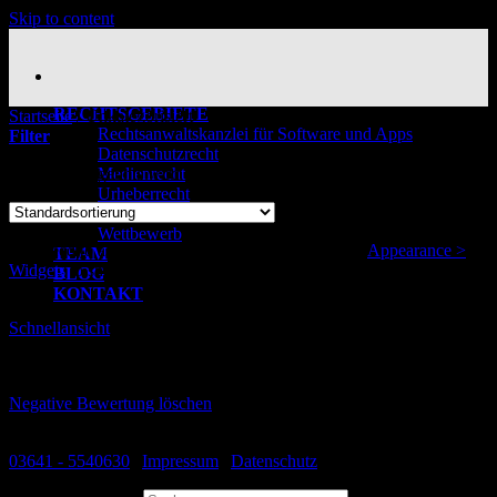
Skip to content
RECHTSGEBIETE
Startseite
/
Unkategorisiert
Rechtsanwaltskanzlei für Software und Apps
Filter
Datenschutzrecht
Einzelnes Ergebnis wird angezeigt
Medienrecht
Urheberrecht
Marken
Wettbewerb
You need to assign Widgets to
"Shop Sidebar"
in
Appearance >
TEAM
Widgets
to show anything here
BLOG
KONTAKT
Schnellansicht
Unkategorisiert
Negative Bewertung löschen
179,00
€
03641 - 5540630
|
Impressum
|
Datenschutz