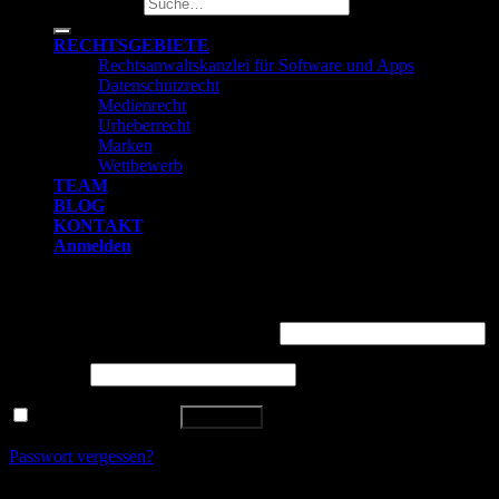
Suche nach:
RECHTSGEBIETE
Rechtsanwaltskanzlei für Software und Apps
Datenschutzrecht
Medienrecht
Urheberrecht
Marken
Wettbewerb
TEAM
BLOG
KONTAKT
Anmelden
Anmelden
Benutzername oder E-Mail-Adresse
*
Passwort
*
Angemeldet bleiben
Anmelden
Passwort vergessen?