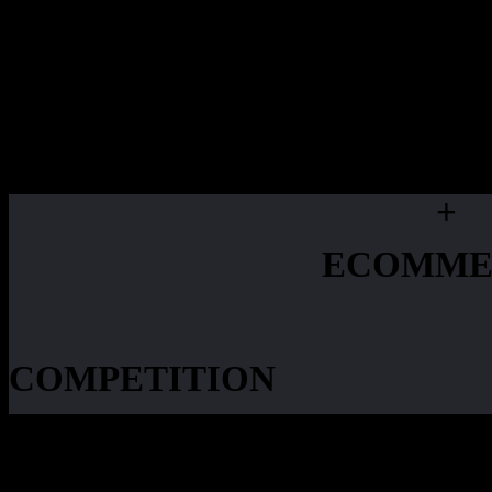
DomaiNs
MEDI
+
ECOMME
COMPETITION