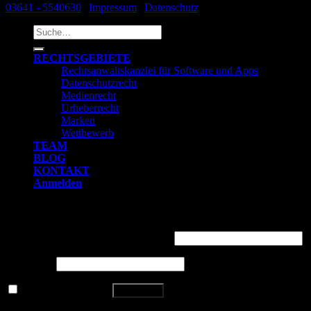
03641 - 5540630
|
Impressum
|
Datenschutz
Suche
nach:
RECHTSGEBIETE
Rechtsanwaltskanzlei für Software und Apps
Datenschutzrecht
Medienrecht
Urheberrecht
Marken
Wettbewerb
TEAM
BLOG
KONTAKT
Anmelden
Anmelden
Benutzername oder E-Mail-Adresse
*
Passwort
*
Angemeldet bleiben
Anmelden