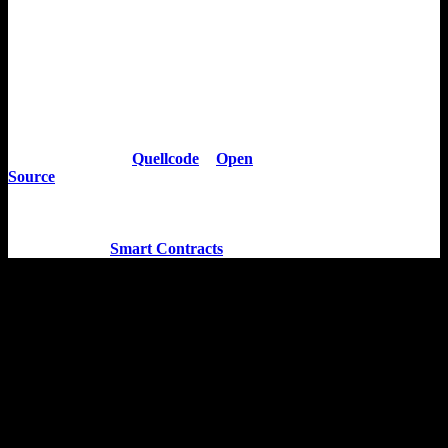
Ich mache IT-Recht
Ein paar Hashtags aus unserer täglichen
Arbeit: Gestaltung und Verhandlung von
IT-Verträgen > Prüfung von Marketing-
Kampagnen und Onlineshops >
Nutzungsrechte >
Quellcode
>
Open
Source
>
Beitreibung offener
Forderungen > Abwehr von
gegnerischen Ansprüchen > SaaS > ASP
> agile Programmierung > Blockchain >
NFT > AI und
Smart Contracts