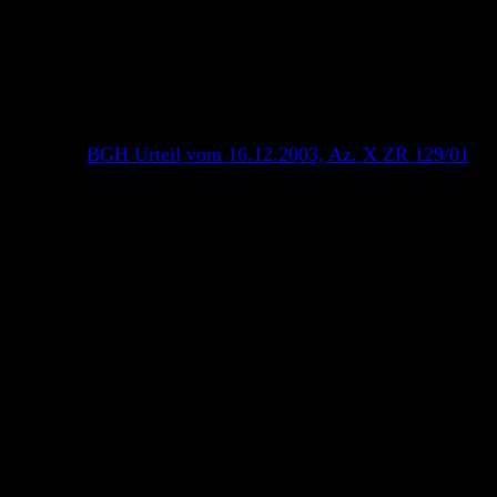
 Wenn ich ein Abo habe, wird der Programmierer die
icht zumindest das Erhaltungsinteresse für eine Herausgabe.
richtshof (
BGH Urteil vom 16.12.2003, Az. X ZR 129/01
)
erichtshofs können solche Kriterien z.b. sein:
h kommt es aber – verzeiht die Redundanz – immer auf den
uch nur bedingt. Immerhin muss nämlich – Obacht – der
asst. . Das Ganze bietet also in jedem Fall ordentlich
ehmen.