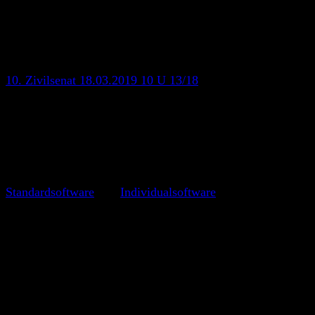
Bitte nicht ins Kleingedruckte
Wenn ihr die Regelung in eurem Standardvertrag aufnehmt,
wahrscheinlich als “AGB” zählt wenn ihr ihn mehr als einma
noch die Auffassung vertreten, dass solche Klauseln überra
10. Zivilsenat 18.03.2019 10 U 13/18
). Entsprechende Klaus
Kleingedruckte schreiben. Dann kann es doch wieder problem
Keine vertragliche Regelung
Spannender wird es tatsächlich, wenn ihr keine vertragliche
Herausgabe des Quellcodes ist nicht gesetzlich geregelt. H
Standardsoftware
und
Individualsoftware
.
Standardsoftware
Bei der Lieferung von proprietärer Standardsoftware besteht
Regel günstiger als individuell programmierte Software, we
Lizenzgebühr in der Regel nicht abgegolten. In diesen Fälle
Änderungen ein. Da eine Anpassung in diesen Fällen nicht 