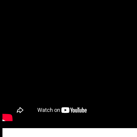
Eine gesetzliche Regelung zur Herausgabe des Quellcodes gi
muss der Vertrag ausgelegt werden. Das kann zu Streit führ
was auf sie zukommt.