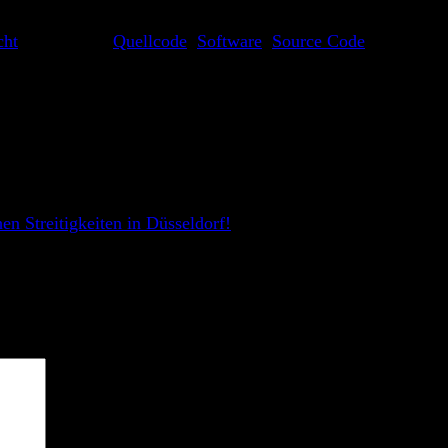
cht
und getaggt
Quellcode
,
Software
,
Source Code
.
en Streitigkeiten in Düsseldorf!
he Felder sind mit
*
markiert