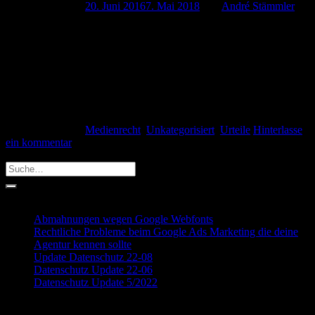
Veröffentlicht am
20. Juni 2016
7. Mai 2018
von
André Stämmler
Die Veröffentlichung von Fotos einer Person sind ein heikles
Thema. Noch heikler wird das ganze, wenn man das Foto als
sogenannter Pranger nutzen will. Ein Pranger ist dabei nichts
anderes als “eine Säule auf einem öffentlichen Platz, an der
Menschen zur Strafe für ihre Taten zur Schau gestellt wurden.”
Wurde man früher meist auf dem […]
Weiterlesen
→
Veröffentlicht am
Medienrecht
,
Unkategorisiert
,
Urteile
Hinterlasse
ein kommentar
Search
Recent Posts
Abmahnungen wegen Google Webfonts
Rechtliche Probleme beim Google Ads Marketing die deine
Agentur kennen sollte
Update Datenschutz 22-08
Datenschutz Update 22-06
Datenschutz Update 5/2022
Recent Comments