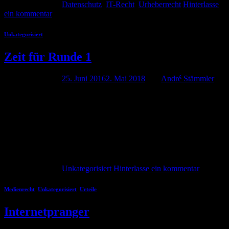
Veröffentlicht am
Datenschutz
,
IT-Recht
,
Urheberrecht
Hinterlasse
ein kommentar
Unkategorisiert
Zeit für Runde 1
Veröffentlicht am
25. Juni 2016
2. Mai 2018
von
André Stämmler
André Stämmler 26. Mai 2016 Ich suche eine studentische
Hilfskraft, die mich bei der Bearbeitung von praktischen Fällen und
Umsetzung verschiedener Projekte unterstützt. Der Fokus der
Kanzlei liegt auf den Schwerpunkten Medien- und IT-Recht mit fast
allem was dazu gehört. Vertiefte Kenntnisse in den Gebieten sind
nicht erforderlich, eine Portion Leidenschaft für Medien und IT […]
Weiterlesen
→
Veröffentlicht am
Unkategorisiert
Hinterlasse ein kommentar
Medienrecht
,
Unkategorisiert
,
Urteile
Internetpranger