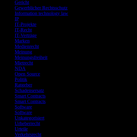
Gericht
Gewerblicher Rechtsschutz
Information technology law
IP
IT-Projekte
IT-Recht
IT-Verträge
Marken
Medienrecht
Meinung
Meinungsfreiheit
Mietrecht
NDA
Open Source
Politik
Ratgeber
Schadensersatz
Smart Contracts
Smart Contracts
Software
Software
Unkategorisiert
Urheberrecht
Urteile
Verkehrsrecht