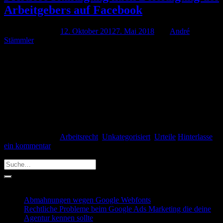
Arbeitgebers auf Facebook
Veröffentlicht am
12. Oktober 2012
7. Mai 2018
von
André
Stämmler
Die Pöbelei über den Arbeitgeber auf Facebook rechtfertigt eine
fristlose Kündigung. Dies entschied das Landesarbeitsgericht Hamm
in einem Urteil von Donnerstag, 12.10.12. Auf seiner Facebook-
Seite bezeichnete der Auszubildende seinen Chef als
Menschenschinder und Ausbeuter. Darüber hinaus postete er, dass er
„dämliche Scheiße für Mindestlohn minus 20% erledigen“ müsse.
Als der Arbeitgeber von Äußerungen erfuhr, kündigte […]
Weiterlesen
→
Veröffentlicht am
Arbeitsrecht
,
Unkategorisiert
,
Urteile
Hinterlasse
ein kommentar
Search
Recent Posts
Abmahnungen wegen Google Webfonts
Rechtliche Probleme beim Google Ads Marketing die deine
Agentur kennen sollte