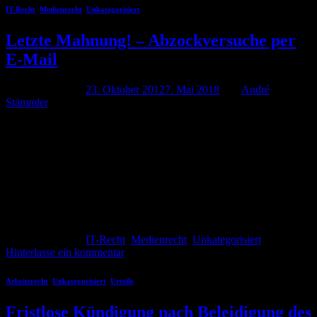
IT-Recht
,
Medienrecht
,
Unkategorisiert
Letzte Mahnung! – Abzockversuche per
E-Mail
Veröffentlicht am
23. Oktober 2012
7. Mai 2018
von
André
Stämmler
„Ich habe heute eine E-Mail bekommen, in der ich letztmalig zur
Zahlung eines Betrages von 653,99 € aufgefordert werde.“ So oder
so ähnlich beginnt oft die Sachverhaltschilderung von Mandanten
die per E-Mail völlig unverhofft zur Zahlung von horrenden
Summen aufgefordert werden. Von dem Unternehmen oder den
angeblich gelieferten Waren hören die Mandanten in dieser „letzen
[…]
Weiterlesen
→
Veröffentlicht am
IT-Recht
,
Medienrecht
,
Unkategorisiert
Hinterlasse ein kommentar
Arbeitsrecht
,
Unkategorisiert
,
Urteile
Fristlose Kündigung nach Beleidigung des