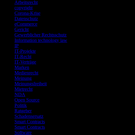
Arbeitsrecht
copyright
Corona-Krise
Datenschutz
eCommerce
Gericht
Gewerblicher Rechtsschutz
Information technology law
IP
IT-Projekte
IT-Recht
IT-Verträge
Marken
Medienrecht
Meinung
Meinungsfreiheit
Mietrecht
NDA
Open Source
Politik
Ratgeber
Schadensersatz
Smart Contracts
Smart Contracts
Software