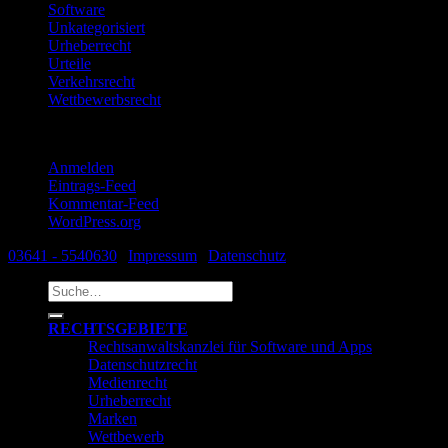
Software
Unkategorisiert
Urheberrecht
Urteile
Verkehrsrecht
Wettbewerbsrecht
Meta
Anmelden
Eintrags-Feed
Kommentar-Feed
WordPress.org
03641 - 5540630
|
Impressum
|
Datenschutz
Suche
nach:
RECHTSGEBIETE
Rechtsanwaltskanzlei für Software und Apps
Datenschutzrecht
Medienrecht
Urheberrecht
Marken
Wettbewerb