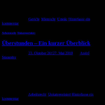
der Mietsache Im Juli 2010 war die Wohnung eines Ehepaares, mit
Ausnahme des Flurs, komplett […]
Weiterlesen
→
Veröffentlicht am
Gericht
,
Mietrecht
,
Urteile
Hinterlasse ein
kommentar
Arbeitsrecht
,
Unkategorisiert
Überstunden – Ein kurzer Überblick
Veröffentlicht am
23. Oktober 2012
7. Mai 2018
von
André
Stämmler
Wer kennt es nicht? Kurz vor Feierabend kommt der Chef und fragt
ob man schnell noch die eine oder andere Kleinigkeit erledigen
kann. Schwupp die wupp verzögert sich der Feierabend schnell um
zwei bis drei Stunden. Es kommt dann schnell die Frage auf, ob dies
überhaupt erlaubt ist und wie dies ggf. ausgeglichen wird. Der […]
Weiterlesen
→
Veröffentlicht am
Arbeitsrecht
,
Unkategorisiert
Hinterlasse ein
kommentar