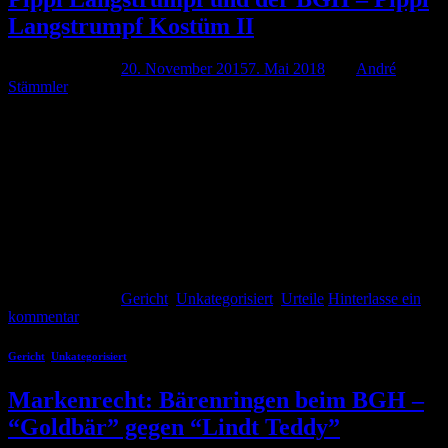
Langstrumpf Kostüm II
Veröffentlicht am
20. November 2015
7. Mai 2018
von
André
Stämmler
Wieder einmal beschäftigte Pippi Langstrupf den
Bundesgerichtshof. Diesmal musste der BGH darüber entscheiden,
ob eine bekannte literarische Figur wettbewerbsrechtlichen Schutz
genießt, hier in der Verwendung als Karnevalskostüm. In dem zu
entscheidenden Fall wurde eine Einzelhandelskette in Anspruch
genommen. Diese vertreibt Karnevalskostüme. In einem
Verkaufsprospekt aus Januar 2010 verwendete sie eine Abbildung
eines Mädchens und einer jungen […]
Weiterlesen
→
Veröffentlicht am
Gericht
,
Unkategorisiert
,
Urteile
Hinterlasse ein
kommentar
Gericht
,
Unkategorisiert
Markenrecht: Bärenringen beim BGH –
“Goldbär” gegen “Lindt Teddy”