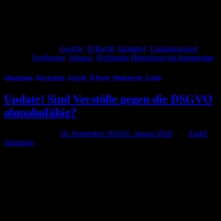
die Liquidität im Unternehmen aufrecht zu erhalten. In der Praxis
erleben wir leider häufig, dass die Buchhaltung vernachlässigt wird,
es […]
Weiterlesen
→
Veröffentlicht am
Gericht
,
IT-Recht
,
Ratgeber
,
Unkategorisiert
|
Markiert
Forderung
,
Inkasso
,
Rechnung
Hinterlasse ein kommentar
Abmahnung
,
Datenschutz
,
Gericht
,
IT-Recht
,
Medienrecht
,
Urteile
Update! Sind Verstöße gegen die DSGVO
abmahnfähig?
Veröffentlicht am
28. September 2018
16. Januar 2020
von
André
Stämmler
28
Sep.
Die Diskussion zum Thema Abmahnungen und DSGVO war und
ist noch heiß im Gange. Einzelne Gerichte und Behörden vertreten
unterschiedliche Auffassungen. Es ist nicht geklärt, ob Verstöße
gegen datenschutzrechtliche Bestimmungen wettbewerbsrechtlich