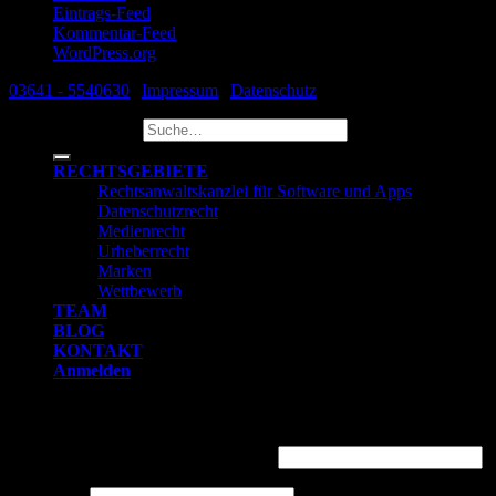
Eintrags-Feed
Kommentar-Feed
WordPress.org
03641 - 5540630
|
Impressum
|
Datenschutz
Suche nach:
RECHTSGEBIETE
Rechtsanwaltskanzlei für Software und Apps
Datenschutzrecht
Medienrecht
Urheberrecht
Marken
Wettbewerb
TEAM
BLOG
KONTAKT
Anmelden
Anmelden
Benutzername oder E-Mail-Adresse
*