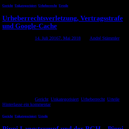
Gericht
,
Unkategorisiert
,
Urheberrecht
,
Urteile
Urheberrechtsverletzung, Vertragsstrafe
und Google-Cache
Veröffentlicht am
14. Juli 2016
7. Mai 2018
von
André Stämmler
Auswirkungen für die Praxis Entscheidung des OLG Zweibrücken
verkündet am 19.05.2016 Aktenzeichen:4 U 45/15 IM NAMEN
DES VOLKES Urteil In dem Rechtsstreit … wegen
Urheberrechtsverletzung hat der 4. Zivilsenat des Pfälzischen
Oberlandesgerichts Zweibrücken durch den Vorsitzenden Richter
am Oberlandesgericht Petry, den Richter am Oberlandesgericht
Christoffel und den Richter am Oberlandesgericht Prof. Dr.
Hassemer auf die […]
Weiterlesen
→
Veröffentlicht am
Gericht
,
Unkategorisiert
,
Urheberrecht
,
Urteile
Hinterlasse ein kommentar
Gericht
,
Unkategorisiert
,
Urteile
Pippi Langstrumpf und der BGH – Pippi