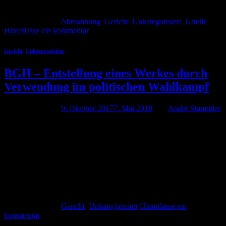
Weiterlesen
→
Veröffentlicht am
Abmahnung
,
Gericht
,
Unkategorisiert
,
Urteile
Hinterlasse ein kommentar
Gericht
,
Unkategorisiert
BGH – Entstellung eines Werkes durch
Verwendung im politischen Wahlkampf
Veröffentlicht am
9. Oktober 2017
7. Mai 2018
von
André Stämmler
Inwieweit muss ein Künstler es hinnehmen, wenn sein Werk gegen
seinen Willen für politischen Wahlkampf eingesetzt wird. Mit dieser
Frage musste sich der Bundesgerichtshof in einer Entscheidung vom
11.05.2017 beschäftigen. Geklagt hatte die Band “Die Höhner”
gegen die Verwendung von zwei ihrer Lieder bei einem politischen
Wahlkampfauftritt der NPD Landesverband Thüringen. Die NPD
spielte die […]
Weiterlesen
→
Veröffentlicht am
Gericht
,
Unkategorisiert
Hinterlasse ein
kommentar