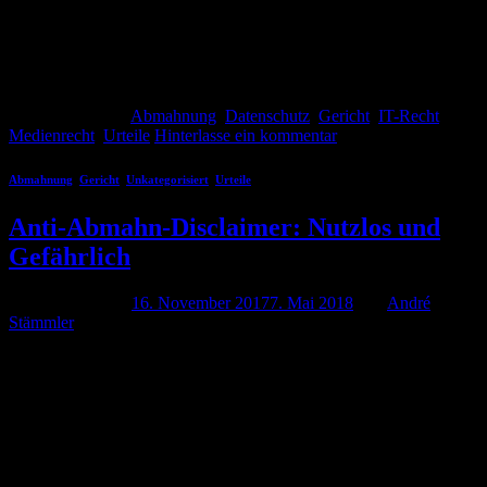
abgemahnt werden können. Nachfolgend haben wir eine
Zusammenstellung der bisher ergangenen Entscheidungen und
Stellungnahmen erstellt: Verstöße gegen die DSGVO können
abgemahnt werden:LG Würzburg sagt […]
Weiterlesen
→
Veröffentlicht am
Abmahnung
,
Datenschutz
,
Gericht
,
IT-Recht
,
Medienrecht
,
Urteile
Hinterlasse ein kommentar
Abmahnung
,
Gericht
,
Unkategorisiert
,
Urteile
Anti-Abmahn-Disclaimer: Nutzlos und
Gefährlich
Veröffentlicht am
16. November 2017
7. Mai 2018
von
André
Stämmler
Ich bin kein großer Freund von Disclaimern auf Webseiten.
Meistens sind diese Konstrukte ohne Mehrwert für den
Webseitenbetreiber und bringen rein gar nichts. Manchmal sind
Disclaimer aber auch gefährlich und können sogar Schaden
anrichten, wie ein aktuelles Urteil des Oberlandesgericht Düsseldorf
zeigt. Es ist mir ein Rätsel, warum diese Dinger immer noch auf so
vielen […]