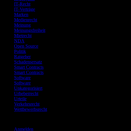
IT-Recht
IT-Verträge
Marken
Medienrecht
Meinung
Meinungsfreiheit
Mietrecht
NDA
Open Source
Politik
Ratgeber
Schadensersatz
Smart Contracts
Smart Contracts
Software
Software
Unkategorisiert
Urheberrecht
Urteile
Verkehrsrecht
Wettbewerbsrecht
Meta
Anmelden