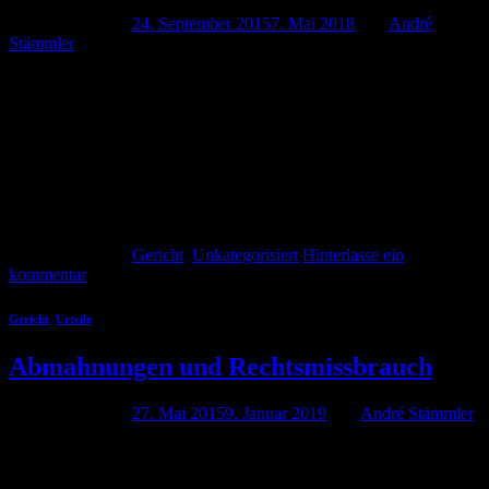
Veröffentlicht am
24. September 2015
7. Mai 2018
von
André
Stämmler
Wenn sich ein “Goldbär” und ein “Lindt Teddy” zanken kann das
schonmal die große Bühne notwendig machen. So musste sich der
BGH in einem Urteil vom 23.09.2015 mit der Frage beschäftigen
inwieweit eine dreidimensionale Produktgestaltung gegen eine
Wortmarke verstoßen kann. Oder einfach ausgedrückt: Verstößt ein
in goldiges Papier eingewickelter Schokoteddy gegen die
Wortmarke Goldbär? Das […]
Weiterlesen
→
Veröffentlicht am
Gericht
,
Unkategorisiert
Hinterlasse ein
kommentar
Gericht
,
Urteile
Abmahnungen und Rechtsmissbrauch
Veröffentlicht am
27. Mai 2015
9. Januar 2019
von
André Stämmler
Die Abmahnung ist ein probates und oft schnelles Mittel um
unlautere Handlungen durch Wettbewerber zu verhindern. Nicht