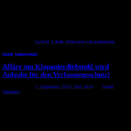
selten werden Abmahnungen aber zweckentfremdet und
missbräuchlich eingesetzt, um zum Beispiel den Gegner mit Kosten
zu belasten. Das kann dazu führen, dass die Abmahnung
rechtsmissbräuchlich. Die Rechtsprechung zum Rechtsmissbrauch
bei Abmahnungen ist umfangreich. Der nachfolgende Artikel soll
einen […]
Weiterlesen
→
Veröffentlicht am
Gericht
,
Urteile
Hinterlasse ein kommentar
Gericht
,
Unkategorisiert
Affäre um Klopapierdiebstahl wird
Aufgabe für den Verfassungsschutz!
Veröffentlicht am
5. September 2014
7. Mai 2018
von
André
Stämmler
Anfang 2013 machte das Landeskriminalamt Thüringen mit der
Klopapier-Affäre nicht unbedingt positive Schlagzeilen. Als sich
Putzfrauen beschwerten, dass immer mehr Klopapier verschwinde,
begann das LKA mit eigenen Ermittlungen. Eine Einrichtung die
eigentlich für Schwerstkriminalität und Staatsschutzsachen – wie
etwa dem NSU – zuständig ist, jagt plötzlich Klopapierdiebe. Ich