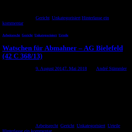
hatte bereits damals unter dem Titel DIEBSTAHL […]
Weiterlesen
→
Veröffentlicht am
Gericht
,
Unkategorisiert
Hinterlasse ein
kommentar
Arbeitsrecht
,
Gericht
,
Unkategorisiert
,
Urteile
Watschen für Abmahner – AG Bielefeld
(42 C 368/13)
Veröffentlicht am
9. August 2014
7. Mai 2018
von
André Stämmler
In Filesharing-Angelegenheiten ist eine klare Tendenz hin zu einer
„abmahnkritischen Rechtsprechung“ zu erkennen – München mal
ausgenommen. In diese kritische Rechtsprechung reiht sich nun
auch das Amtsgericht Bielefeld mit einem Urteil vom
06.03.2014 (42 C 368/13) ein und erteilt Abmahnern – sagen wir
einfach – eine fette Watschen. Was war passiert? Geklagt hatte einer
der führenden deutschen […]
Weiterlesen
→
Veröffentlicht am
Arbeitsrecht
,
Gericht
,
Unkategorisiert
,
Urteile
Hinterlasse ein kommentar