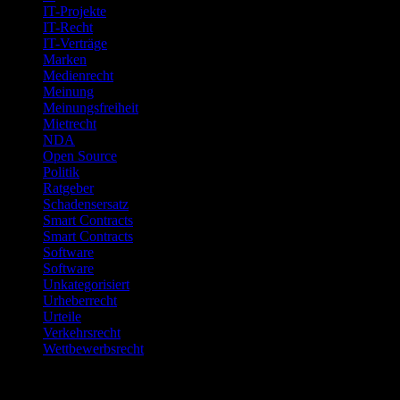
IT-Projekte
IT-Recht
IT-Verträge
Marken
Medienrecht
Meinung
Meinungsfreiheit
Mietrecht
NDA
Open Source
Politik
Ratgeber
Schadensersatz
Smart Contracts
Smart Contracts
Software
Software
Unkategorisiert
Urheberrecht
Urteile
Verkehrsrecht
Wettbewerbsrecht
Meta