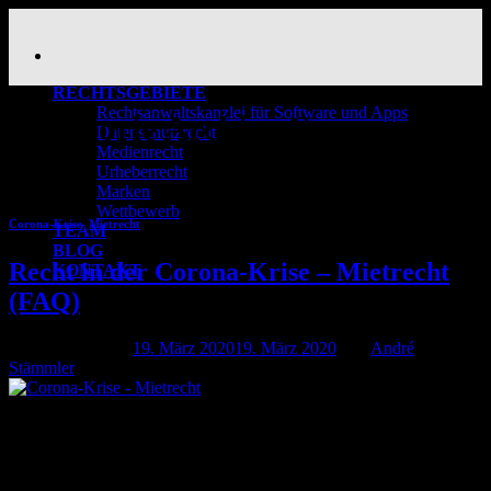
Skip
to
content
RECHTSGEBIETE
Rechtsanwaltskanzlei für Software und Apps
Kategorie Archiv:
Corona-
Datenschutzrecht
Medienrecht
Krise
Urheberrecht
Marken
Wettbewerb
Corona-Krise
,
Mietrecht
TEAM
BLOG
Recht in der Corona-Krise – Mietrecht
KONTAKT
(FAQ)
Veröffentlicht am
19. März 2020
19. März 2020
von
André
Stämmler
19
März
Die Corona-Krise wirft auch Fragen des Mietrechts auf. Wir
beantworten die wichtigsten Fragen zum Mietrecht in der Corona-