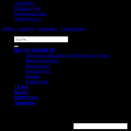
Anmelden
Eintrags-Feed
Kommentar-Feed
WordPress.org
03641 - 5540630
|
Impressum
|
Datenschutz
Suche
nach:
RECHTSGEBIETE
Rechtsanwaltskanzlei für Software und Apps
Datenschutzrecht
Medienrecht
Urheberrecht
Marken
Wettbewerb
TEAM
BLOG
KONTAKT
Anmelden
Anmelden
Benutzername oder E-Mail-Adresse
*