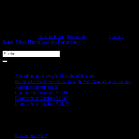
Krise. Muss ich während der Corona-Krise meine Miete weiter
zahlen? Die Pflicht zur Zahlung der Miete ergibt sich aus § 535 II
BGB. Danach ist der Mieter verpflichtet die vereinbarte Miete zu
zahlen. Umgekehrt ist der Vermieter verpflichtet […]
Weiterlesen
→
Veröffentlicht am
Corona-Krise
,
Mietrecht
|
Markiert
Corona
,
Krise
,
Miete
Hinterlasse ein kommentar
Search
Recent Posts
Abmahnungen wegen Google Webfonts
Rechtliche Probleme beim Google Ads Marketing die deine
Agentur kennen sollte
Update Datenschutz 22-08
Datenschutz Update 22-06
Datenschutz Update 5/2022
Recent Comments
Archives
November 2022