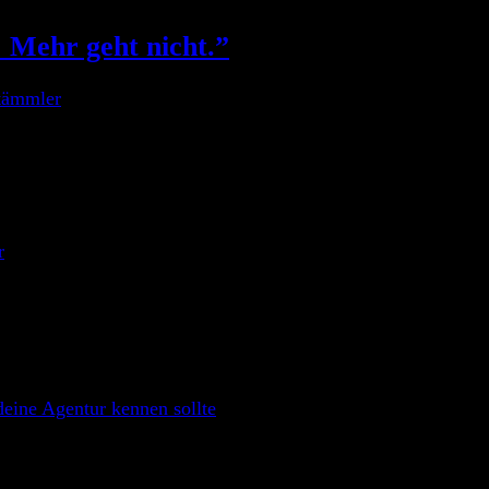
 Mehr geht nicht.”
tämmler
icht leicht. Insbesondere wenn es mal nicht um das dreimonat
Akteneinsicht… Ein zweites Problem als „OWi-Verteidiger“ is
r
eine Agentur kennen sollte