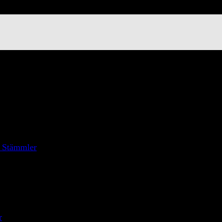
 2013
 Stämmler
zerabzocke.de gestoßen, die Webseite einer Bürgerinitiative 
die Geschwindigkeitsüberwachung im Straßenverkehr nur noc
r