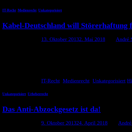
IT-Recht
,
Medienrecht
,
Unkategorisiert
Kabel-Deutschland will Störerhaftung 
Veröffentlicht am
13. Oktober 2013
2. Mai 2018
von
André 
André Stämmler 13. Oktober 2013 Nach einem Bericht von h
Ausbreitung soll dadurch ermöglicht werden, dass Kunden 
privaten Bereich genutzt wird , soll die zweite Zone ohne V
Weiterlesen
→
Veröffentlicht am
IT-Recht
,
Medienrecht
,
Unkategorisiert
Hi
Unkategorisiert
,
Urheberrecht
Das Anti-Abzockgesetz ist da!
Veröffentlicht am
9. Oktober 2013
24. April 2018
von
André