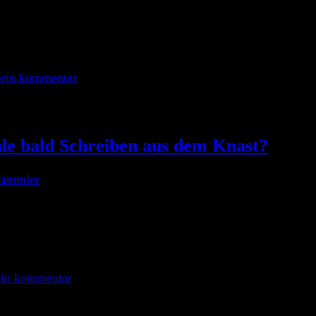
 wie es richtig heißt Gesetz gegen unseriöse Geschäftsprakti
n der Bundesrechtsanwaltsordnung und des Rechtsdienstleistu
nderungen mit sich. So […]
 ein kommentar
le bald Schreiben aus dem Knast?
tämmler
 am vergangenen Donnerstag Polizei und Staatsanwaltschaft 
llen. Durchsucht wurden dabei auch 3 Anwaltskanzleien. Nac
unft-Zentrale betrogen fühlen. Die Staatsanwaltschaft stütz
 ein kommentar