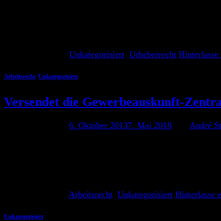
André Stämmler 9. Oktober 2013 Das Anti-Abzockgesetz oder
Gesetz ist damit – bis auf wenige Ausnahmen bei Änderunge
Wettbewerbrechts und BGB Das Gesetz bringt zahlreiche Ä
Weiterlesen
→
Veröffentlicht am
Unkategorisiert
,
Urheberrecht
Hinterlasse
Arbeitsrecht
,
Unkategorisiert
Versendet die Gewerbeauskunft-Zentra
Veröffentlicht am
6. Oktober 2013
7. Mai 2018
von
André S
Nach einem Bericht des Kölner Stadtanzeiger durchsuchten
Zusammenhang mit der Gewerbeauskunft-Zentrale stehen so
Unternehmen vor, die sich durch die Masche der Gewerbeausk
Weiterlesen
→
Veröffentlicht am
Arbeitsrecht
,
Unkategorisiert
Hinterlasse
Unkategorisiert