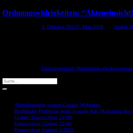
Ordnungswidrigkeiten: “Akteneinsicht!
Veröffentlicht am
3. Oktober 2013
7. Mai 2018
von
André S
Als Verteidiger in Bußgeldangelegenheiten hat man es oft n
verstehen viele Richter die Aufregung nicht. Immer wieder 
auf Anhieb eine Akte mit dem […]
Weiterlesen
→
Veröffentlicht am
Unkategorisiert
Hinterlasse ein kommenta
Search
Recent Posts
Abmahnungen wegen Google Webfonts
Rechtliche Probleme beim Google Ads Marketing die d
Update Datenschutz 22-08
Datenschutz Update 22-06
Datenschutz Update 5/2022