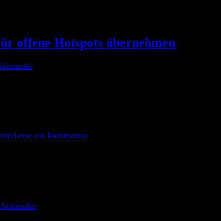
für offene Hotspots übernehmen
Stämmler
eise.de plant der Internetprovider Kabel-Deutschland zukün
von Kabel-Deutschland über den eigenen Router 2 W-LAN Zone
erschlüsselung öffentlich […]
nterlasse ein kommentar
 Stämmler