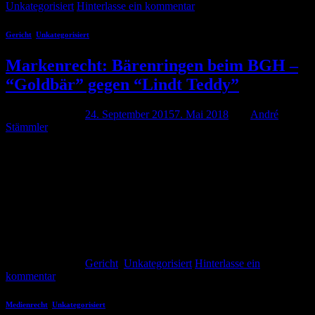
Unkategorisiert
Hinterlasse ein kommentar
Gericht
,
Unkategorisiert
Markenrecht: Bärenringen beim BGH –
“Goldbär” gegen “Lindt Teddy”
Veröffentlicht am
24. September 2015
7. Mai 2018
von
André
Stämmler
Wenn sich ein “Goldbär” und ein “Lindt Teddy” zanken kann das
schonmal die große Bühne notwendig machen. So musste sich der
BGH in einem Urteil vom 23.09.2015 mit der Frage beschäftigen
inwieweit eine dreidimensionale Produktgestaltung gegen eine
Wortmarke verstoßen kann. Oder einfach ausgedrückt: Verstößt ein
in goldiges Papier eingewickelter Schokoteddy gegen die
Wortmarke Goldbär? Das […]
Weiterlesen
→
Veröffentlicht am
Gericht
,
Unkategorisiert
Hinterlasse ein
kommentar
Medienrecht
,
Unkategorisiert