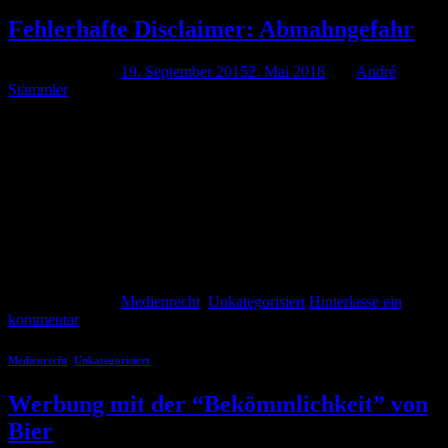
Fehlerhafte Disclaimer: Abmahngefahr
Veröffentlicht am
19. September 2015
2. Mai 2018
von
André
Stämmler
André Stämmler 19. September 2015 Annähernd jede Webseite
braucht ein Impressum mit den notwendigen Pflichtangaben. Dort
finden sich meist auch sogenannte Disclaimer oder
Haftungsausschlüsse. Diese sind nicht nur unnötig, sondern können
auch wettbewerbswidrig sein und damit eine Abmahnung
heraufbeschwören. Disclaimer – unnötig In aller Regel ist die
Verwendung eines sogenannten Disclaimers nicht notwendig.
Formulierungen wie […]
Weiterlesen
→
Veröffentlicht am
Medienrecht
,
Unkategorisiert
Hinterlasse ein
kommentar
Medienrecht
,
Unkategorisiert
Werbung mit der “Bekömmlichkeit” von
Bier