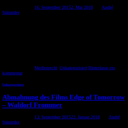
Veröffentlicht am
16. September 2015
2. Mai 2018
von
André
Stämmler
André Stämmler 16. September 2015 Ist Bier „bekömmlich“? Wer
weiß. Werben darf man damit jedenfalls nicht. Das entschied das
Landgericht Ravensburg mit Urteil vom 25.08.2015. Was war
passiert Eine Brauerei aus Baden-Württemberg hatte drei ihrer
Biersorten mit dem Begriff „bekömmlich“ auf der eigenen Website
beworben. Das bekam dem Verband Sozialer Wettbewerb (VSW)
aus Berlin offenbar […]
Weiterlesen
→
Veröffentlicht am
Medienrecht
,
Unkategorisiert
Hinterlasse ein
kommentar
Unkategorisiert
Abmahnung des Films Edge of Tomorrow
– Waldorf Frommer
Veröffentlicht am
13. September 2015
22. Januar 2018
von
André
Stämmler