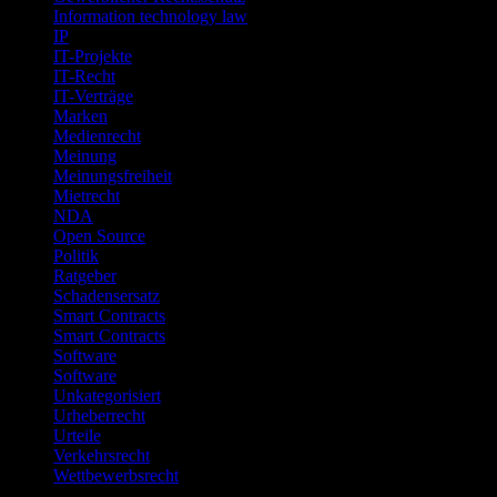
Information technology law
IP
IT-Projekte
IT-Recht
IT-Verträge
Marken
Medienrecht
Meinung
Meinungsfreiheit
Mietrecht
NDA
Open Source
Politik
Ratgeber
Schadensersatz
Smart Contracts
Smart Contracts
Software
Software
Unkategorisiert
Urheberrecht
Urteile
Verkehrsrecht
Wettbewerbsrecht