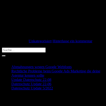
André Stämmler 13. September 2014 Die für urheberrechtliche
Abmahnungen bekannte Kanzlei Waldorf Frommer mahnt derzeit
BitTorrent User ab, die den Film Edge of Tomorrow hochgeladen
haben. Die Abmahnungen werden im Auftrag der Warner Bors.
Entertainment GmbH versendet und beinhalten den Vorwurf, den
Film illegal auf der Tauschbörse BitTorrent anderen Nutzern zur
Verfügung gestellt zu haben. […]
Weiterlesen
→
Veröffentlicht am
Unkategorisiert
Hinterlasse ein kommentar
Search
Recent Posts
Abmahnungen wegen Google Webfonts
Rechtliche Probleme beim Google Ads Marketing die deine
Agentur kennen sollte
Update Datenschutz 22-08
Datenschutz Update 22-06
Datenschutz Update 5/2022
Recent Comments
Archives