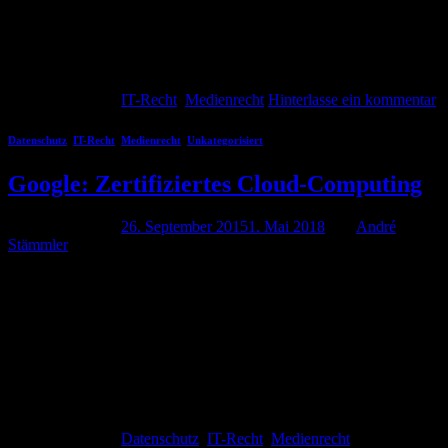
vorrätig halten. Geschieht das nicht, liegt ein unzulässiges
Lockangebot vor.Wer Waren in seinem Shop anbietet, diese aber
[…]
Weiterlesen
→
Veröffentlicht am
IT-Recht
,
Medienrecht
Hinterlasse ein kommentar
Datenschutz
,
IT-Recht
,
Medienrecht
,
Unkategorisiert
Google: Zertifiziertes Cloud-Computing
Veröffentlicht am
26. September 2015
1. Mai 2018
von
André
Stämmler
André Stämmler 26. September 2015 Google will durch die
Einführung neuer Standards die Datensicherheit des eigenen Cloud-
Computings erhöhen. Die Neuerungen richten sich aber
ausschließlich an professionelle Anwender. Datenschutz ist längst
nicht mehr ein ausschließlich „juristisches“ Thema, sondern kann
heute durchaus für mehr Vertrauen beim Kunden sorgen. Es
wundert daher nicht, dass auch immer mehr Anboeter […]
Weiterlesen
→
Veröffentlicht am
Datenschutz
,
IT-Recht
,
Medienrecht
,