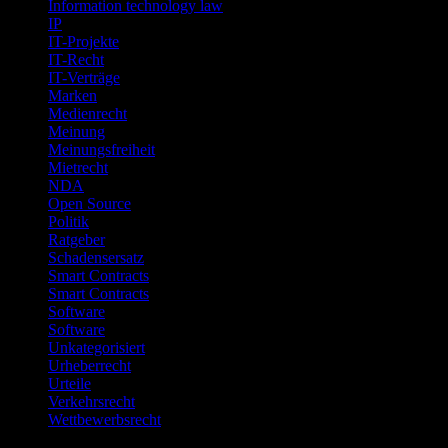
Information technology law
IP
IT-Projekte
IT-Recht
IT-Verträge
Marken
Medienrecht
Meinung
Meinungsfreiheit
Mietrecht
NDA
Open Source
Politik
Ratgeber
Schadensersatz
Smart Contracts
Smart Contracts
Software
Software
Unkategorisiert
Urheberrecht
Urteile
Verkehrsrecht
Wettbewerbsrecht