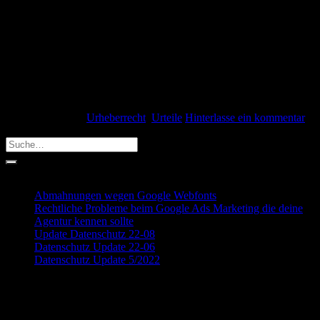
BGH zur Anforderung an ein unwesentliches Beiwerk
(Möbelkatalog – I Z R 1 7 7 / 1 3) André Stämmler 20. Mai 2015
Das Abfotografieren eines urheberrechtlich geschützten Werkes
greift grundsätzlich in die Rechte des Urhebers bzw. des
Rechteinhabers ein und bedarf der Zustimmung bzw. der
entsprechenden Einräumung der Rechte. Das ist insoweit nichts
Neues. […]
Weiterlesen
→
Veröffentlicht am
Urheberrecht
,
Urteile
Hinterlasse ein kommentar
Search
Recent Posts
Abmahnungen wegen Google Webfonts
Rechtliche Probleme beim Google Ads Marketing die deine
Agentur kennen sollte
Update Datenschutz 22-08
Datenschutz Update 22-06
Datenschutz Update 5/2022
Recent Comments
Archives