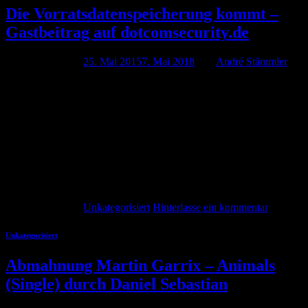
Die Vorratsdatenspeicherung kommt –
Gastbeitrag auf dotcomsecurity.de
Veröffentlicht am
25. Mai 2015
7. Mai 2018
von
André Stämmler
Geht es nach der Bundesregierung kommt die
Vorratsdatenspeicherung noch vor der Sommerpause. So jedenfalls
die Presseberichte. Ein erster Entwurf des Gesetzes wurde
auf netpolitik.org geleaked und der lässt nichts Gutes erahnen. Ein
paar Gedanken zur Vorratsdatenspeicherung finden sich heute nicht
auf #HashtagRecht sondern als Gastbeitrag bei dotcomsecurity.de.
Zum Beitrag Die Vorratsdatenspeicherung kommt und bringt nichts
Gutes mit.
Weiterlesen
→
Veröffentlicht am
Unkategorisiert
Hinterlasse ein kommentar
Unkategorisiert
Abmahnung Martin Garrix – Animals
(Single) durch Daniel Sebastian