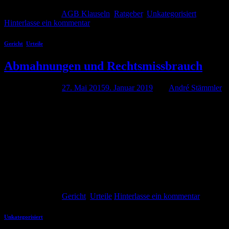
Weiterlesen
→
Veröffentlicht am
AGB Klauseln
,
Ratgeber
,
Unkategorisiert
Hinterlasse ein kommentar
Gericht
,
Urteile
Abmahnungen und Rechtsmissbrauch
Veröffentlicht am
27. Mai 2015
9. Januar 2019
von
André Stämmler
Die Abmahnung ist ein probates und oft schnelles Mittel um
unlautere Handlungen durch Wettbewerber zu verhindern. Nicht
selten werden Abmahnungen aber zweckentfremdet und
missbräuchlich eingesetzt, um zum Beispiel den Gegner mit Kosten
zu belasten. Das kann dazu führen, dass die Abmahnung
rechtsmissbräuchlich. Die Rechtsprechung zum Rechtsmissbrauch
bei Abmahnungen ist umfangreich. Der nachfolgende Artikel soll
einen […]
Weiterlesen
→
Veröffentlicht am
Gericht
,
Urteile
Hinterlasse ein kommentar
Unkategorisiert