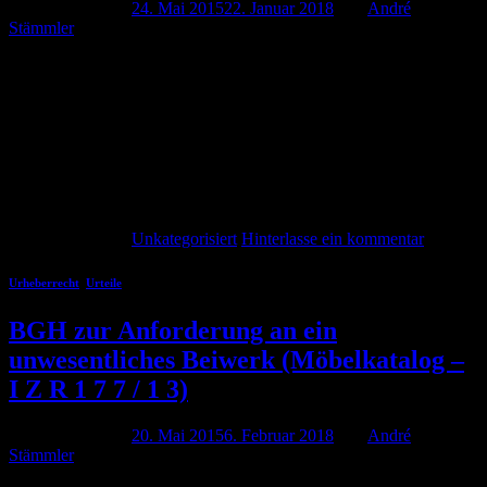
Veröffentlicht am
24. Mai 2015
22. Januar 2018
von
André
Stämmler
Abmahnung Martin Garrix – Animals (Single) durch Daniel
Sebastian André Stämmler 24. Mai 2014 Der Berliner Rechtsanwalt
Daniel Sebastian versendet derzeit Abmahnungen im Auftrag von
DigiRights Administration Gmbh aus Darmstadt. In der Abmahnung
wird vorgeworfen den Song Martin Garrix – Animals illegal über
das Bittorrent-Netzwerk verbreitet zu haben. Es handelt sich hier
offensichtlich um die […]
Weiterlesen
→
Veröffentlicht am
Unkategorisiert
Hinterlasse ein kommentar
Urheberrecht
,
Urteile
BGH zur Anforderung an ein
unwesentliches Beiwerk (Möbelkatalog –
I Z R 1 7 7 / 1 3)
Veröffentlicht am
20. Mai 2015
6. Februar 2018
von
André
Stämmler