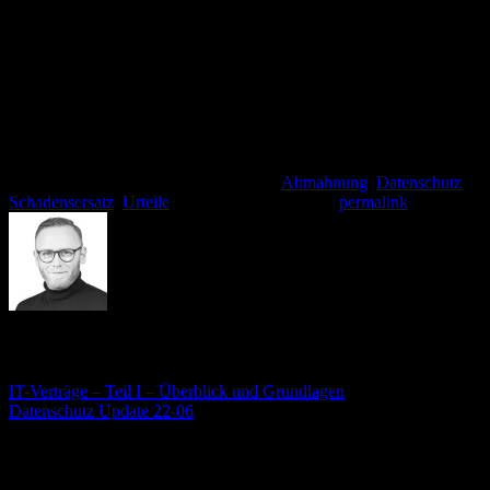
€ ein gangbarer Weg. Weitere Konsequenzen sind – aktuell
jedenfalls ohne Unterlassungserklärung – nicht zu befürchten. Wenn
euch solche Maschen auch gegen den Strich gehen, ist es auch eine
Möglichkeit nicht zu zahlen und abzuwarten was passiert. Es kann
hier allerdings durchaus passieren, dass die ganze Sache vor Gericht
geht und dann im Endeffekt vielleicht teurer wird.
Google Webfonts solltet ihr aber jetzt in jedem Fall lokal einbinden.
Dieser Eintrag wurde veröffentlicht am
Abmahnung
,
Datenschutz
,
Schadensersatz
,
Urteile
. Setzte ein Lesezeichen
permalink
.
André Stämmler
IT-Verträge – Teil I – Überblick und Grundlagen
Datenschutz Update 22-06
Schreibe einen Kommentar