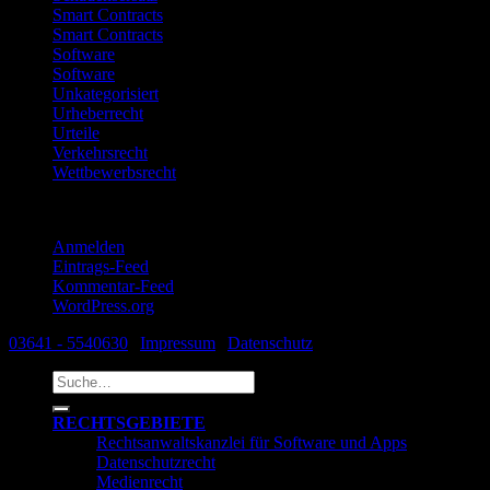
Smart Contracts
Smart Contracts
Software
Software
Unkategorisiert
Urheberrecht
Urteile
Verkehrsrecht
Wettbewerbsrecht
Meta
Anmelden
Eintrags-Feed
Kommentar-Feed
WordPress.org
03641 - 5540630
|
Impressum
|
Datenschutz
Suche
nach:
RECHTSGEBIETE
Rechtsanwaltskanzlei für Software und Apps
Datenschutzrecht
Medienrecht