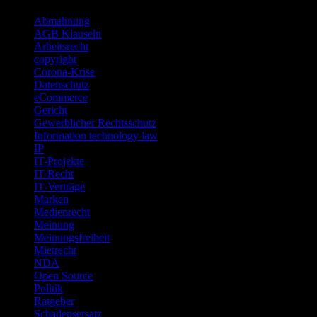
Abmahnung
AGB Klauseln
Arbeitsrecht
copyright
Corona-Krise
Datenschutz
eCommerce
Gericht
Gewerblicher Rechtsschutz
Information technology law
IP
IT-Projekte
IT-Recht
IT-Verträge
Marken
Medienrecht
Meinung
Meinungsfreiheit
Mietrecht
NDA
Open Source
Politik
Ratgeber
Schadensersatz