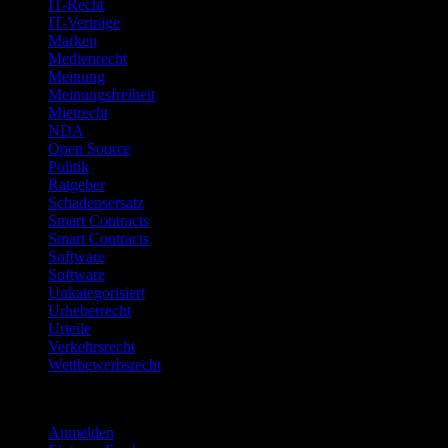
IT-Recht
IT-Verträge
Marken
Medienrecht
Meinung
Meinungsfreiheit
Mietrecht
NDA
Open Source
Politik
Ratgeber
Schadensersatz
Smart Contracts
Smart Contracts
Software
Software
Unkategorisiert
Urheberrecht
Urteile
Verkehrsrecht
Wettbewerbsrecht
Meta
Anmelden