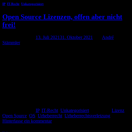
IP
,
IT-Recht
,
Unkategorisiert
Open Source Lizenzen, offen aber nicht
frei!
Veröffentlicht am
13. Juli 2021
31. Oktober 2021
von
André
Stämmler
13
Juli
Viele Softwareprojekte greifen heute auf Open-Source Software
zurück. Laut einem Beitrag des Handelsblatts nutzen bereits 99%
aller Fortune 500 Unternehmen Open Source im Unternehmen. Das
macht Sinn. Der Einsatz von Open Source spart Zeit und
Ressourcen. Warum sollte ich jedesmal das Rad neu erfinden. Und
genau das ist ja auch die Idee dahinter. Open Source […]
Weiterlesen
→
Veröffentlicht am
IP
,
IT-Recht
,
Unkategorisiert
|
Markiert
Lizenz
,
Open Source
,
OS
,
Urheberrecht
,
Urheberrechtsverletzung
Hinterlasse ein kommentar