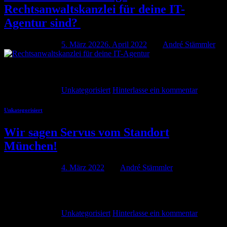
Rechtsanwaltskanzlei für deine IT-
Agentur sind?
Veröffentlicht am
5. März 2022
6. April 2022
von
André Stämmler
05
März
Weiterlesen
→
Veröffentlicht am
Unkategorisiert
Hinterlasse ein kommentar
Unkategorisiert
Wir sagen Servus vom Standort
München!
Veröffentlicht am
4. März 2022
von
André Stämmler
04
März
Weiterlesen
→
Veröffentlicht am
Unkategorisiert
Hinterlasse ein kommentar