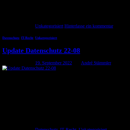
Komplexe eindämmen. Ich spare mir hier mal die Ausführungen wie
wichtig Platz 1 bei Google ist oder zumindest einer der vorderen
Plätze. Das weißt du selbst. Das alles ist […]
Weiterlesen
→
Veröffentlicht am
Unkategorisiert
Hinterlasse ein kommentar
Datenschutz
,
IT-Recht
,
Unkategorisiert
Update Datenschutz 22-08
Veröffentlicht am
19. September 2022
von
André Stämmler
19
Sep.
Im Urlaub dachte ich eigentlich, dass das Update hier ein wenig
kürzer ausfällt. Nichts da. Es ist doch ein wenig was passiert seit
dem letzten Update. Und da der Urlaub nun auch vorbei ist, kann
ich auch etwas mehr schreiben. Abmahnungen wegen Google
Webfonts gehen in eine neue Runde In früheren Updates hatten wir
schon […]
Weiterlesen
→
Veröffentlicht am
Datenschutz
,
IT-Recht
,
Unkategorisiert