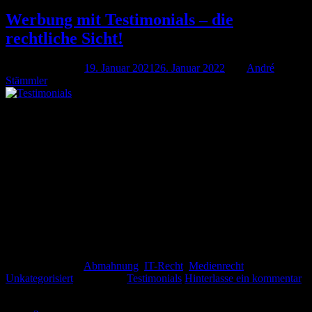
Werbung mit Testimonials – die
rechtliche Sicht!
Veröffentlicht am
19. Januar 2021
26. Januar 2022
von
André
Stämmler
19
Jan.
Durch Testimonials schafft ihr Vertrauen und Testimonials sind oft
das ausschlaggebende Argument für eure zögerlichen Kunden.
Kaum verwunderlich, dass Testimonials trotz SEO, SEA und immer
beliebter werden. Was sind Testimonials? Testimonials sind
Empfehlungen durch Personen, die öffentlich eine Werbebotschaft
für euer Produkt oder Unternehmen kommunizieren. Einfach
ausgedrückt sind es Personen, die euer Produkt oder Unternehmen
[…]
Weiterlesen
→
Veröffentlicht am
Abmahnung
,
IT-Recht
,
Medienrecht
,
Unkategorisiert
|
Markiert
Testimonials
Hinterlasse ein kommentar
1