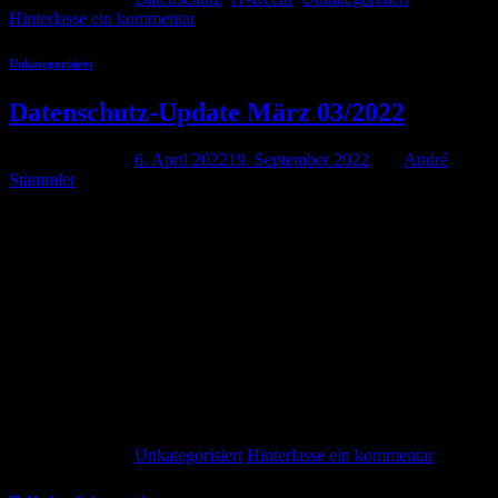
Hinterlasse ein kommentar
Unkategorisiert
Datenschutz-Update März 03/2022
Veröffentlicht am
6. April 2022
19. September 2022
von
André
Stämmler
06
Apr.
Schadensersatz wegen des Einsatzes von Google Fonts, Haftung
des Geschäftsführers für Datenschutzverstöße, Google Analytics
nicht mehr rechtssicher einsetzbar. Ich denke, das sind mal drei
ordentliche Neuigkeiten, die uns da im Datenschutz aktuell um die
Ohren flattern. Aber der Reihe nach. Schadensersatz wegen des
Einsatzes von Google Fonts Das LG München hatte in einer
Entscheidung vom […]
Weiterlesen
→
Veröffentlicht am
Unkategorisiert
Hinterlasse ein kommentar