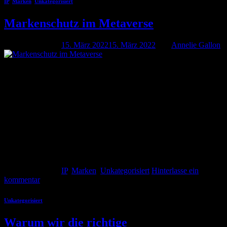
IP
,
Marken
,
Unkategorisiert
Markenschutz im Metaverse
Veröffentlicht am
15. März 2022
15. März 2022
von
Annelie Gallon
15
März
Metaverse – ein Definitionsversuch Die Entwicklung zum Web 3.0
bringt uns dazu mit neuen Werkzeugen zu experimentieren und stellt
uns vor (rechtliche) Herausforderungen. Durch das Internet der
Dinge (IoT) kann die materielle Welt selbstständig innerhalb von
digitalen, virtuellen Welten agieren. Die Blockchain-Technologie
ermöglicht es uns noch einen Schritt weiterzugehen und nicht nur in
dieser neuen […]
Weiterlesen
→
Veröffentlicht am
IP
,
Marken
,
Unkategorisiert
Hinterlasse ein
kommentar
Unkategorisiert
Warum wir die richtige