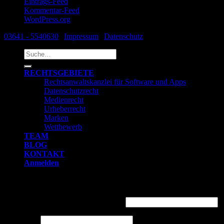
Eintrags-Feed
Kommentar-Feed
WordPress.org
03641 - 5540630
|
Impressum
|
Datenschutz
Suche
nach:
RECHTSGEBIETE
Rechtsanwaltskanzlei für Software und Apps
Datenschutzrecht
Medienrecht
Urheberrecht
Marken
Wettbewerb
TEAM
BLOG
KONTAKT
Anmelden
Anmelden
Benutzername oder E-Mail-Adresse
*
Passwort
*