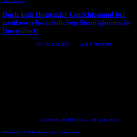
Unkategorisiert
Doch kein fliegender Gerichtsstand bei
wettbewerbsrechtlichen Streitigkeiten in
Düsseldorf!
Veröffentlicht am
24. Februar 2021
von
André Stämmler
24
Feb.
Im Dezember 2020 trat eine Änderung des UWG in Kraft; wir
hatten hier berichtet. Durch diese Änderung des UWG wurde der
fliegende Gerichtsstand für Wettbewerbsverletzungen im
elektronischen Geschäftsverkehr oder in Telemedien stark
eingeschränkt. Mit Hilfe des fliegenden Gerichtsstand konnten sich
Kläger mehr oder weniger aussuchen an welchem Gericht sie
klagen. Es wundert uns insofern nicht, […]
Weiterlesen
→
Veröffentlicht am
Unkategorisiert
Hinterlasse ein kommentar
Abmahnung
,
IT-Recht
,
Medienrecht
,
Unkategorisiert