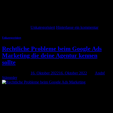
Tag neue Meldungen von Mandanten und anderen
Webseitenbetreiber erreichen, hier noch einmal eine Stellungnahme:
Hintergrund Die Abmahnung erfolgen, weil angeblich Google
Webfonts dynamisch in die Webseite […]
Weiterlesen
→
Veröffentlicht am
Unkategorisiert
Hinterlasse ein kommentar
Unkategorisiert
Rechtliche Probleme beim Google Ads
Marketing die deine Agentur kennen
sollte
Veröffentlicht am
16. Oktober 2022
16. Oktober 2022
von
André
Stämmler
16
Okt.
Bei meiner Beratung begegnen mir immer wieder Fragen, welche
rechtlichen Probleme beim Google Ads Marketing gibt. Dabei
können wir die häufigsten rechtlichen Probleme auf ein paar