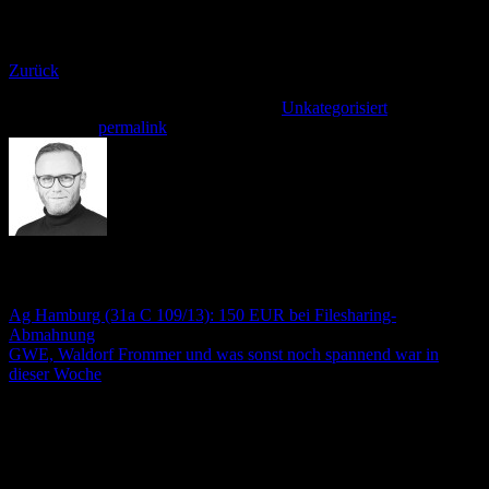
einer Bootleg-Abmahung sollte anwaltliche Hilfe in Anspruch
genommen werden.
Zurück
Dieser Eintrag wurde veröffentlicht am
Unkategorisiert
. Setzte ein
Lesezeichen
permalink
.
André Stämmler
Ag Hamburg (31a C 109/13): 150 EUR bei Filesharing-
Abmahnung
GWE, Waldorf Frommer und was sonst noch spannend war in
dieser Woche
Schreibe einen Kommentar
Deine E-Mail-Adresse wird nicht veröffentlicht.
Erforderliche
Felder sind mit
*
markiert