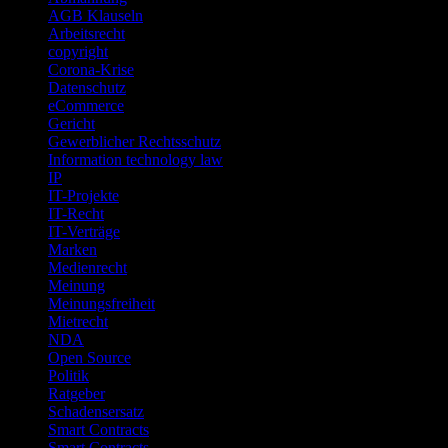
AGB Klauseln
Arbeitsrecht
copyright
Corona-Krise
Datenschutz
eCommerce
Gericht
Gewerblicher Rechtsschutz
Information technology law
IP
IT-Projekte
IT-Recht
IT-Verträge
Marken
Medienrecht
Meinung
Meinungsfreiheit
Mietrecht
NDA
Open Source
Politik
Ratgeber
Schadensersatz
Smart Contracts
Smart Contracts