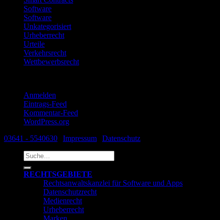
Software
Software
Unkategorisiert
Urheberrecht
Urteile
Verkehrsrecht
Wettbewerbsrecht
Meta
Anmelden
Eintrags-Feed
Kommentar-Feed
WordPress.org
03641 - 5540630
|
Impressum
|
Datenschutz
Suche
nach:
RECHTSGEBIETE
Rechtsanwaltskanzlei für Software und Apps
Datenschutzrecht
Medienrecht
Urheberrecht
Marken