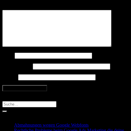
Kommentar
*
Name
E-Mail-Adresse
Website
Search
Recent Posts
Abmahnungen wegen Google Webfonts
Rechtliche Probleme beim Google Ads Marketing die deine