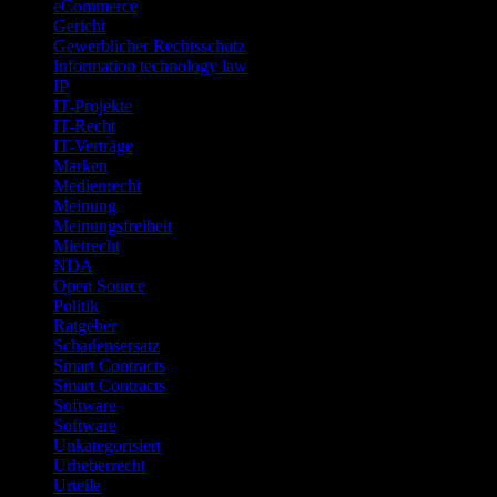
eCommerce
Gericht
Gewerblicher Rechtsschutz
Information technology law
IP
IT-Projekte
IT-Recht
IT-Verträge
Marken
Medienrecht
Meinung
Meinungsfreiheit
Mietrecht
NDA
Open Source
Politik
Ratgeber
Schadensersatz
Smart Contracts
Smart Contracts
Software
Software
Unkategorisiert
Urheberrecht
Urteile