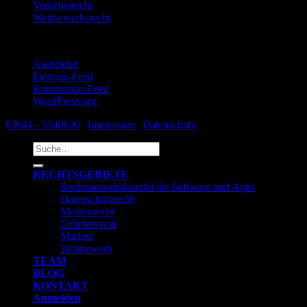
Verkehrsrecht
Wettbewerbsrecht
Meta
Anmelden
Eintrags-Feed
Kommentar-Feed
WordPress.org
03641 - 5540630
|
Impressum
|
Datenschutz
Suche
nach:
RECHTSGEBIETE
Rechtsanwaltskanzlei für Software und Apps
Datenschutzrecht
Medienrecht
Urheberrecht
Marken
Wettbewerb
TEAM
BLOG
KONTAKT
Anmelden