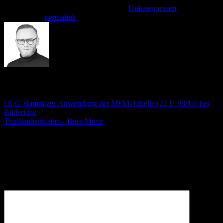
Dieser Eintrag wurde veröffentlicht am
Unkategorisiert
. Setzte ein
Lesezeichen
permalink
.
André Stämmler
OLG Hamm zur Anwendung der MFM-Tabelle (22 U 98/13) bei
Bilderklau
Trunkenheitsfahrt – Boss Move
Schreibe einen Kommentar
Deine E-Mail-Adresse wird nicht veröffentlicht.
Erforderliche
Felder sind mit
*
markiert
Kommentar
*