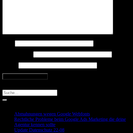
Name
E-Mail-Adresse
Website
Search
Recent Posts
Abmahnungen wegen Google Webfonts
Rechtliche Probleme beim Google Ads Marketing die deine
Agentur kennen sollte
Update Datenschutz 22-08