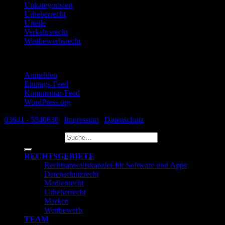
Unkategorisiert
Urheberrecht
Urteile
Verkehrsrecht
Wettbewerbsrecht
Meta
Anmelden
Eintrags-Feed
Kommentar-Feed
WordPress.org
03641 - 5540630
|
Impressum
|
Datenschutz
Suche nach:
RECHTSGEBIETE
Rechtsanwaltskanzlei für Software und Apps
Datenschutzrecht
Medienrecht
Urheberrecht
Marken
Wettbewerb
TEAM