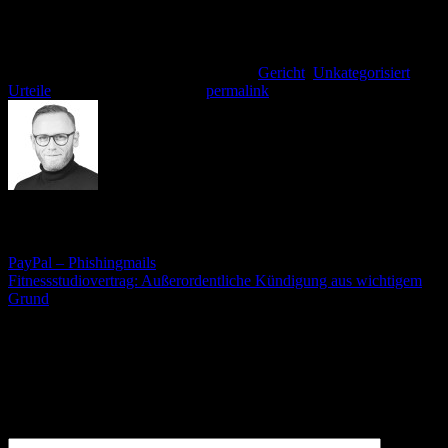
Urteil des Bundessozialgericht vom 23.05.2012, AZ: B 14 AS
100/11 R
Dieser Eintrag wurde veröffentlicht am
Gericht
,
Unkategorisiert
,
Urteile
. Setzte ein Lesezeichen
permalink
.
André Stämmler
PayPal – Phishingmails
Fitnessstudiovertrag: Außerordentliche Kündigung aus wichtigem
Grund
Schreibe einen Kommentar
Deine E-Mail-Adresse wird nicht veröffentlicht.
Erforderliche
Felder sind mit
*
markiert
Kommentar
*