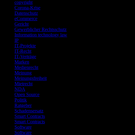
copyright
Corona-Krise
Datenschutz
eCommerce
Gericht
Gewerblicher Rechtsschutz
Information technology law
IP
IT-Projekte
IT-Recht
IT-Verträge
Marken
Medienrecht
Meinung
Meinungsfreiheit
Mietrecht
NDA
Open Source
Politik
Ratgeber
Schadensersatz
Smart Contracts
Smart Contracts
Software
Software