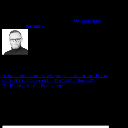
Bescheid folgen wird, wenn keine Antwort erfolgt. Sofern dann
Verstöße festgestellt werden, dürften die Auswirkungen
unangenehm werden.
Dieser Eintrag wurde veröffentlicht am
Unkategorisiert
. Setzte ein
Lesezeichen
permalink
.
André Stämmler
Keine Cookies ohne Einwilligung? – Urteil de EuGH vom
01.10.2019 – (Aktenzeichen C 673/17 – Planet 49)
Ein Plädoyer für den Datenschutz
Schreibe einen Kommentar
Deine E-Mail-Adresse wird nicht veröffentlicht.
Erforderliche
Felder sind mit
*
markiert
Kommentar
*