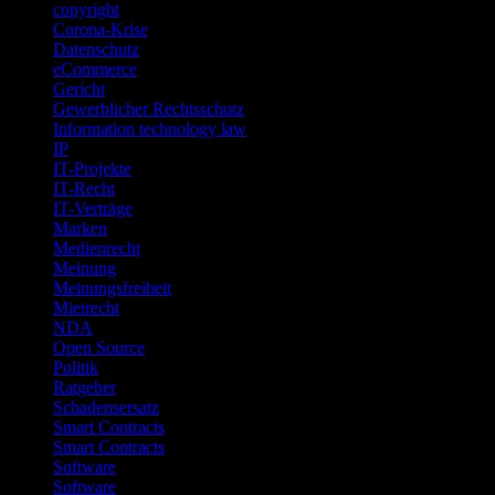
copyright
Corona-Krise
Datenschutz
eCommerce
Gericht
Gewerblicher Rechtsschutz
Information technology law
IP
IT-Projekte
IT-Recht
IT-Verträge
Marken
Medienrecht
Meinung
Meinungsfreiheit
Mietrecht
NDA
Open Source
Politik
Ratgeber
Schadensersatz
Smart Contracts
Smart Contracts
Software
Software