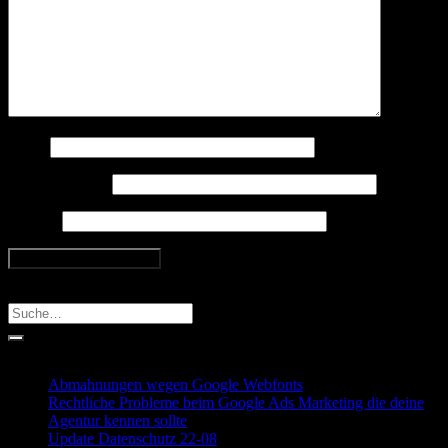
Name
E-Mail-Adresse
Website
Search
Recent Posts
Abmahnungen wegen Google Webfonts
Rechtliche Probleme beim Google Ads Marketing die deine
Agentur kennen sollte
Update Datenschutz 22-08