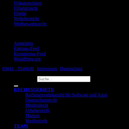
Unkategorisiert
Urheberrecht
Urteile
Verkehrsrecht
Wettbewerbsrecht
Meta
Anmelden
Eintrags-Feed
Kommentar-Feed
WordPress.org
03641 - 5540630
|
Impressum
|
Datenschutz
Suche nach:
RECHTSGEBIETE
Rechtsanwaltskanzlei für Software und Apps
Datenschutzrecht
Medienrecht
Urheberrecht
Marken
Wettbewerb
TEAM