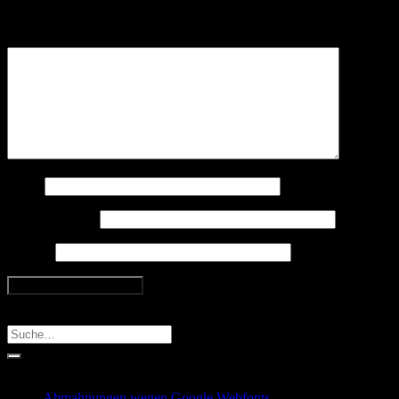
Felder sind mit
*
markiert
Kommentar
*
Name
E-Mail-Adresse
Website
Search
Recent Posts
Abmahnungen wegen Google Webfonts