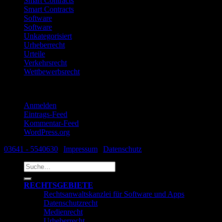
Smart Contracts
Smart Contracts
Software
Software
Unkategorisiert
Urheberrecht
Urteile
Verkehrsrecht
Wettbewerbsrecht
Meta
Anmelden
Eintrags-Feed
Kommentar-Feed
WordPress.org
03641 - 5540630
|
Impressum
|
Datenschutz
Suche
nach:
RECHTSGEBIETE
Rechtsanwaltskanzlei für Software und Apps
Datenschutzrecht
Medienrecht
Urheberrecht