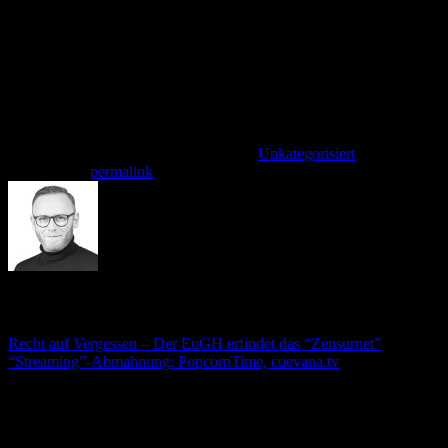
Wer eine Unterlassungserklärung abgibt, sollte eine eigene, auf den
individuellen Fall zugeschnittene verwenden, nicht vorgefertigte.
Ebenso sollte vor der endgültigen Antwort auf die Frage, ob man
zahlt, nicht bereits eine „Anzahlung“ geleistet werden. Dies stellt
ggf. ein Schuldeingeständnis dar.Wer sich unsicher ist, wie er
reagieren soll, sollte sich an einen erfahrenen Anwalt wenden.
Dieser Eintrag wurde veröffentlicht am
Unkategorisiert
. Setzte ein
Lesezeichen
permalink
.
André Stämmler
Recht auf Vergessen – Der EuGH erfindet das “Zensurnet”
“Streaming”-Abmahnung: PopcornTime, cuevana.tv
Schreibe einen Kommentar
Deine E-Mail-Adresse wird nicht veröffentlicht.
Erforderliche