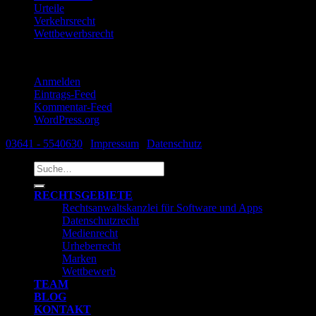
Urteile
Verkehrsrecht
Wettbewerbsrecht
Meta
Anmelden
Eintrags-Feed
Kommentar-Feed
WordPress.org
03641 - 5540630
|
Impressum
|
Datenschutz
Suche
nach:
RECHTSGEBIETE
Rechtsanwaltskanzlei für Software und Apps
Datenschutzrecht
Medienrecht
Urheberrecht
Marken
Wettbewerb
TEAM
BLOG
KONTAKT