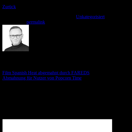
Zurück
Dieser Eintrag wurde veröffentlicht am
Unkategorisiert
. Setzte ein
Lesezeichen
permalink
.
André Stämmler
Film Spanish Heat abgemahnt durch FAREDS
Abmahnung für Nutzer von Popcorn Time
Schreibe einen Kommentar
Deine E-Mail-Adresse wird nicht veröffentlicht.
Erforderliche
Felder sind mit
*
markiert
Kommentar
*