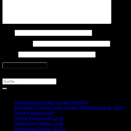
Name
E-Mail-Adresse
Website
Search
Recent Posts
Abmahnungen wegen Google Webfonts
Rechtliche Probleme beim Google Ads Marketing die deine
Agentur kennen sollte
Update Datenschutz 22-08
Datenschutz Update 22-06
Datenschutz Update 5/2022