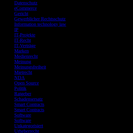
Datenschutz
eCommerce
Gericht
Gewerblicher Rechtsschutz
Information technology law
IP
IT-Projekte
IT-Recht
IT-Verträge
Marken
Medienrecht
Meinung
Meinungsfreiheit
Mietrecht
NDA
Open Source
Politik
Ratgeber
Schadensersatz
Smart Contracts
Smart Contracts
Software
Software
Unkategorisiert
Urheberrecht