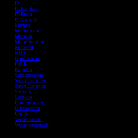
IP
IT-Projekte
IT-Recht
IT-Verträge
Marken
Medienrecht
Meinung
Meinungsfreiheit
Mietrecht
NDA
Open Source
Politik
Ratgeber
Schadensersatz
Smart Contracts
Smart Contracts
Software
Software
Unkategorisiert
Urheberrecht
Urteile
Verkehrsrecht
Wettbewerbsrecht
Meta