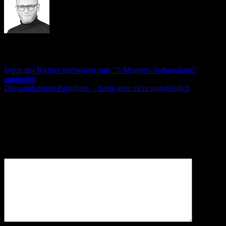
André Stämmler
Wenn der Richter unerwartet eine “5-Minuten-Verhandlung”
ankündigt
Die peinlichsten Partyfotos – lustig aber nicht ungefährlich
Schreibe einen Kommentar
Deine E-Mail-Adresse wird nicht veröffentlicht.
Erforderliche
Felder sind mit
*
markiert
Kommentar
*