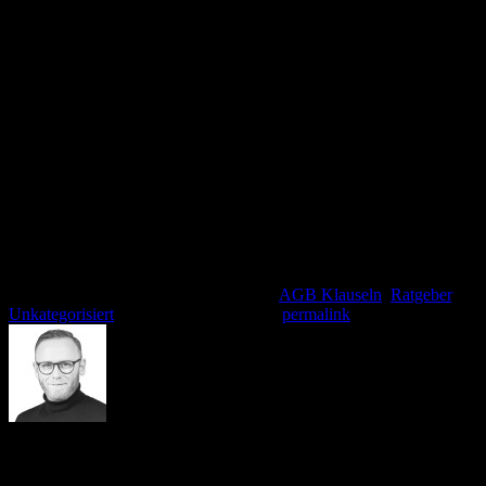
der Verbraucher1. ausdrücklich zugestimmt hat, dass
der Unternehmer mit der Ausführung des Vertrags vor
Ablauf der Widerrufsfrist beginnt, und2. seine Kenntnis
davon bestätigt hat, dass er durch seine Zustimmung
mit Beginn der Ausführung des Vertrags sein
Widerrufsrecht verliert.
Fazit:
Shopbetreiber, die ihre AGB wirksam in Verträge mit
einbeziehen oder über ein Widerrufsrecht informieren möchten,
müssen nicht zwingend die Häkchen-Lösung nutzen. Wer es
dennoch macht, sollte peinlichst genau auf die Formulierung achten.
Dieser Eintrag wurde veröffentlicht am
AGB Klauseln
,
Ratgeber
,
Unkategorisiert
. Setzte ein Lesezeichen
permalink
.
André Stämmler