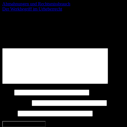
Abmahnungen und Rechtsmissbrauch
Der Werkbegriff im Urheberrecht
Schreibe einen Kommentar
Deine E-Mail-Adresse wird nicht veröffentlicht.
Erforderliche
Felder sind mit
*
markiert
Kommentar
*
Name
E-Mail-Adresse
Website