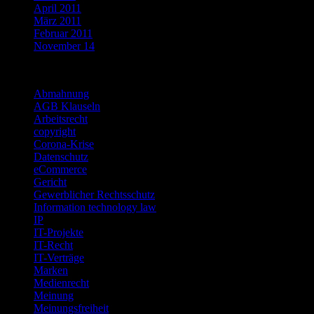
April 2011
März 2011
Februar 2011
November 14
Categories
Abmahnung
AGB Klauseln
Arbeitsrecht
copyright
Corona-Krise
Datenschutz
eCommerce
Gericht
Gewerblicher Rechtsschutz
Information technology law
IP
IT-Projekte
IT-Recht
IT-Verträge
Marken
Medienrecht
Meinung
Meinungsfreiheit