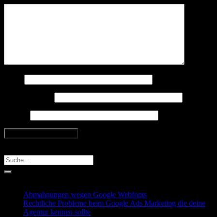
Name
E-Mail-Adresse
Website
Search
Recent Posts
Abmahnungen wegen Google Webfonts
Rechtliche Probleme beim Google Ads Marketing die deine
Agentur kennen sollte