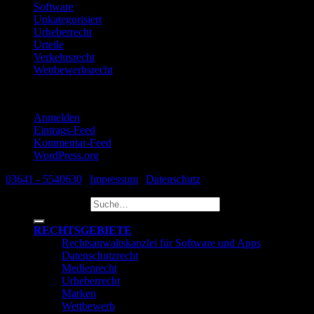
Software
Unkategorisiert
Urheberrecht
Urteile
Verkehrsrecht
Wettbewerbsrecht
Meta
Anmelden
Eintrags-Feed
Kommentar-Feed
WordPress.org
03641 - 5540630
|
Impressum
|
Datenschutz
Suche nach:
RECHTSGEBIETE
Rechtsanwaltskanzlei für Software und Apps
Datenschutzrecht
Medienrecht
Urheberrecht
Marken
Wettbewerb