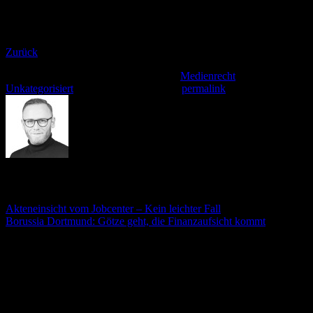
Zwar ist es durchaus möglich im Unternehmensprofil ein
rechtssicheres Impressum zu verlinken, einen wirklich schicken
Eindruck für den Kunden macht es allerdings nicht.
Zurück
Dieser Eintrag wurde veröffentlicht am
Medienrecht
,
Unkategorisiert
. Setzte ein Lesezeichen
permalink
.
André Stämmler
Akteneinsicht vom Jobcenter – Kein leichter Fall
Borussia Dortmund: Götze geht, die Finanzaufsicht kommt
Schreibe einen Kommentar
Deine E-Mail-Adresse wird nicht veröffentlicht.
Erforderliche
Felder sind mit
*
markiert
Kommentar
*