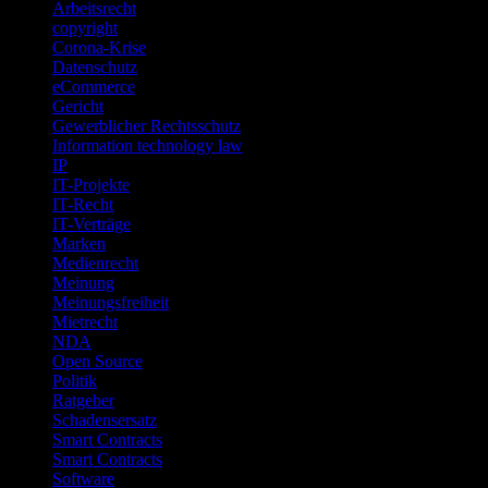
Arbeitsrecht
copyright
Corona-Krise
Datenschutz
eCommerce
Gericht
Gewerblicher Rechtsschutz
Information technology law
IP
IT-Projekte
IT-Recht
IT-Verträge
Marken
Medienrecht
Meinung
Meinungsfreiheit
Mietrecht
NDA
Open Source
Politik
Ratgeber
Schadensersatz
Smart Contracts
Smart Contracts
Software