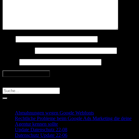
Name
E-Mail-Adresse
Website
Search
Recent Posts
Abmahnungen wegen Google Webfonts
Rechtliche Probleme beim Google Ads Marketing die deine
Agentur kennen sollte
Update Datenschutz 22-08
Datenschutz Update 22-06