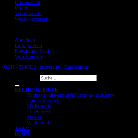
Urheberrecht
Urteile
Verkehrsrecht
Wettbewerbsrecht
Meta
Anmelden
Eintrags-Feed
Kommentar-Feed
WordPress.org
03641 - 5540630
|
Impressum
|
Datenschutz
Suche nach:
RECHTSGEBIETE
Rechtsanwaltskanzlei für Software und Apps
Datenschutzrecht
Medienrecht
Urheberrecht
Marken
Wettbewerb
TEAM
BLOG