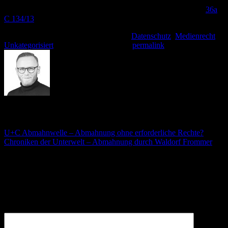
Amtsgericht Hamburg: Urteil vom 20.12.13 – AG Hamburg –
36a
C 134/13
Dieser Eintrag wurde veröffentlicht am
Datenschutz
,
Medienrecht
,
Unkategorisiert
. Setzte ein Lesezeichen
permalink
.
André Stämmler
U+C Abmahnwelle – Abmahnung ohne erforderliche Rechte?
Chroniken der Unterwelt – Abmahnung durch Waldorf Frommer
Schreibe einen Kommentar
Deine E-Mail-Adresse wird nicht veröffentlicht.
Erforderliche
Felder sind mit
*
markiert
Kommentar
*