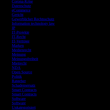
Corona-Krise
Datenschutz
eCommerce
Gericht
Gewerblicher Rechtsschutz
Information technology law
IP
IT-Projekte
IT-Recht
IT-Verträge
Marken
Medienrecht
Meinung
Meinungsfreiheit
Mietrecht
NDA
Open Source
Politik
Ratgeber
Schadensersatz
Smart Contracts
Smart Contracts
Software
Software
Unkategorisiert