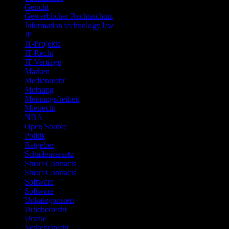
Gericht
Gewerblicher Rechtsschutz
Information technology law
IP
IT-Projekte
IT-Recht
IT-Verträge
Marken
Medienrecht
Meinung
Meinungsfreiheit
Mietrecht
NDA
Open Source
Politik
Ratgeber
Schadensersatz
Smart Contracts
Smart Contracts
Software
Software
Unkategorisiert
Urheberrecht
Urteile
Verkehrsrecht