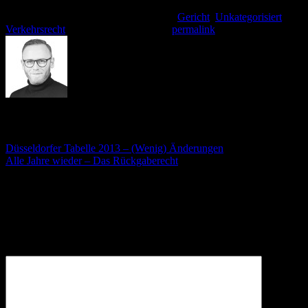
Dieser Eintrag wurde veröffentlicht am
Gericht
,
Unkategorisiert
,
Verkehrsrecht
. Setzte ein Lesezeichen
permalink
.
André Stämmler
Düsseldorfer Tabelle 2013 – (Wenig) Änderungen
Alle Jahre wieder – Das Rückgaberecht
Schreibe einen Kommentar
Deine E-Mail-Adresse wird nicht veröffentlicht.
Erforderliche
Felder sind mit
*
markiert
Kommentar
*