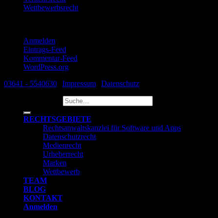
Wettbewerbsrecht
Meta
Anmelden
Eintrags-Feed
Kommentar-Feed
WordPress.org
03641 - 5540630
|
Impressum
|
Datenschutz
Suche nach:
RECHTSGEBIETE
Rechtsanwaltskanzlei für Software und Apps
Datenschutzrecht
Medienrecht
Urheberrecht
Marken
Wettbewerb
TEAM
BLOG
KONTAKT
Anmelden