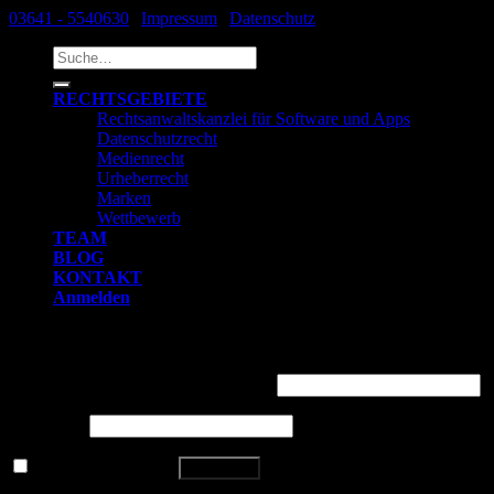
03641 - 5540630
|
Impressum
|
Datenschutz
Suche
nach:
RECHTSGEBIETE
Rechtsanwaltskanzlei für Software und Apps
Datenschutzrecht
Medienrecht
Urheberrecht
Marken
Wettbewerb
TEAM
BLOG
KONTAKT
Anmelden
Anmelden
Benutzername oder E-Mail-Adresse
*
Passwort
*
Angemeldet bleiben
Anmelden