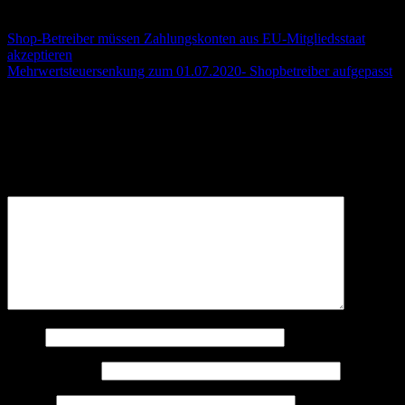
André Stämmler
Shop-Betreiber müssen Zahlungskonten aus EU-Mitgliedsstaat
akzeptieren
Mehrwertsteuersenkung zum 01.07.2020- Shopbetreiber aufgepasst
Schreibe einen Kommentar
Deine E-Mail-Adresse wird nicht veröffentlicht.
Erforderliche
Felder sind mit
*
markiert
Kommentar
*
Name
E-Mail-Adresse
Website