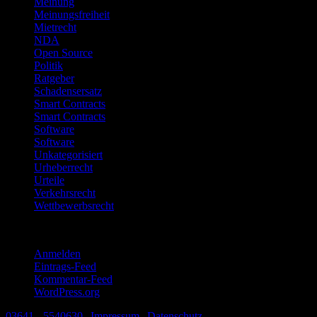
Meinung
Meinungsfreiheit
Mietrecht
NDA
Open Source
Politik
Ratgeber
Schadensersatz
Smart Contracts
Smart Contracts
Software
Software
Unkategorisiert
Urheberrecht
Urteile
Verkehrsrecht
Wettbewerbsrecht
Meta
Anmelden
Eintrags-Feed
Kommentar-Feed
WordPress.org
03641 - 5540630
|
Impressum
|
Datenschutz