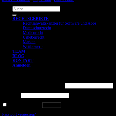
Suche
nach:
RECHTSGEBIETE
Rechtsanwaltskanzlei für Software und Apps
Datenschutzrecht
Medienrecht
Urheberrecht
Marken
Wettbewerb
TEAM
BLOG
KONTAKT
Anmelden
Anmelden
Benutzername oder E-Mail-Adresse
*
Passwort
*
Angemeldet bleiben
Anmelden
Passwort vergessen?