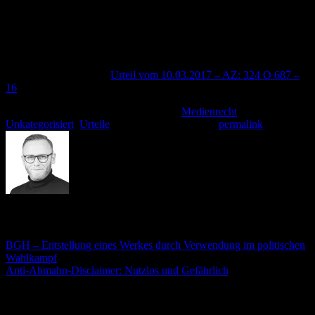
veröffentlicht werden soll, kann die Entscheidung anders aussehen.
Dies war hier für den zitierten Professor offenbar
nicht[nbsp]ersichtlich. Er rechnete schlicht damit, dass er eine
vertrauliche Diskussion mit einem ehemaligen Studenten führt.
[nbsp]
Landgericht Hamburg (
Urteil vom 10.03.2017 – AZ: 324 O 687 –
16
)
Dieser Eintrag wurde veröffentlicht am
Medienrecht
,
Unkategorisiert
,
Urteile
. Setzte ein Lesezeichen
permalink
.
André Stämmler
BGH – Entstellung eines Werkes durch Verwendung im politischen
Wahlkampf
Anti-Abmahn-Disclaimer: Nutzlos und Gefährlich
Schreibe einen Kommentar