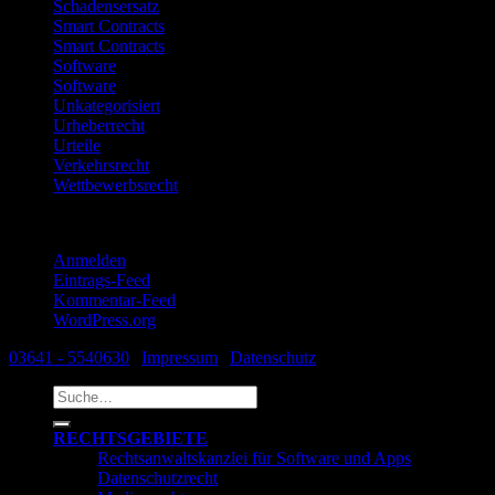
Schadensersatz
Smart Contracts
Smart Contracts
Software
Software
Unkategorisiert
Urheberrecht
Urteile
Verkehrsrecht
Wettbewerbsrecht
Meta
Anmelden
Eintrags-Feed
Kommentar-Feed
WordPress.org
03641 - 5540630
|
Impressum
|
Datenschutz
Suche
nach:
RECHTSGEBIETE
Rechtsanwaltskanzlei für Software und Apps
Datenschutzrecht