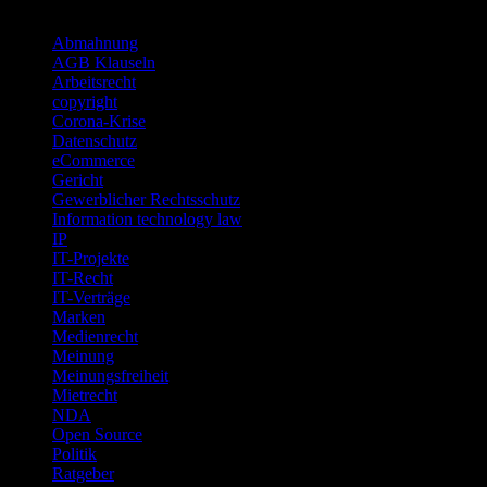
Categories
Abmahnung
AGB Klauseln
Arbeitsrecht
copyright
Corona-Krise
Datenschutz
eCommerce
Gericht
Gewerblicher Rechtsschutz
Information technology law
IP
IT-Projekte
IT-Recht
IT-Verträge
Marken
Medienrecht
Meinung
Meinungsfreiheit
Mietrecht
NDA
Open Source
Politik
Ratgeber