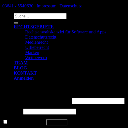
03641 - 5540630
|
Impressum
|
Datenschutz
Suche
nach:
RECHTSGEBIETE
Rechtsanwaltskanzlei für Software und Apps
Datenschutzrecht
Medienrecht
Urheberrecht
Marken
Wettbewerb
TEAM
BLOG
KONTAKT
Anmelden
Anmelden
Benutzername oder E-Mail-Adresse
*
Passwort
*
Angemeldet bleiben
Anmelden