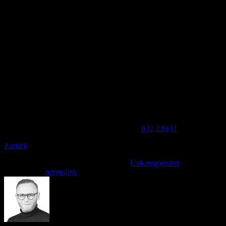
Es kam sodann auf die zweite Frage an, ob der Anschlussinhaber
auch für nicht von ihm selbst begangene Urheberrechtsverletzungen
haftet. Die bloße Überlassung des Anschluss an den Ehegatten löst
nach Auffassung des Gerichts aber noch keine Haftung aus. Eine
solche könne nur in Frage kommen, wenn sog. Prüfpflichten verletzt
wurden oder der Anschlussinhaber Kenntnis von den Aktivitäten
hatte. Bei der Überlassung des Anschluss an minderjährige Kinder
wird eine solche Prüfpflicht angenommen, nicht jedoch bei der
Überlassung an Ehegatten.
Da die Haftungsfrage unter Ehegatten in diesem Bereich bisher
nicht höchstrichterlich geklärt wurde, hat das OLG die Revision
zum Bundesgerichtshof zugelassen.
Urteil des OLG Köln vom 16.05.2012 AZ
6 U 239/11
Zurück
Dieser Eintrag wurde veröffentlicht am
Unkategorisiert
. Setzte ein
Lesezeichen
permalink
.