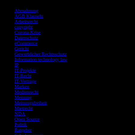
Categories
Abmahnung
AGB Klauseln
Arbeitsrecht
copyright
Corona-Krise
Datenschutz
eCommerce
Gericht
Gewerblicher Rechtsschutz
Information technology law
IP
IT-Projekte
IT-Recht
IT-Verträge
Marken
Medienrecht
Meinung
Meinungsfreiheit
Mietrecht
NDA
Open Source
Politik
Ratgeber