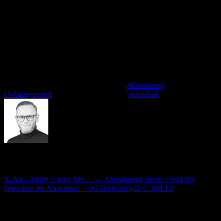
verschiedenen Aspekten denkbar, so z.B. bei einer nicht
ausreichenden Sicherung des Internetanschlusses gegen
unberechtigte Zugriffe Dritter. Auch hier gilt: Ruhig bleiben und
nicht den geforderten Betrag von 3.000 € voreilig bezahlen. Die
Beratung durch einen Anwalt ist in einem solchen Fall ebenfalls
lohnenswert, da im Rahmen der „Störerhaftung“ zumeist nur ein
Anspruch auf Ersatz der Anwaltskosten, nicht aber auf
Schadenersatz besteht.
Dieser Eintrag wurde veröffentlicht am
Abmahnung
,
Unkategorisiert
. Setzte ein Lesezeichen
permalink
.
André Stämmler
X-Art – Misty (Enjoy My …) – Abmahnung durch FAREDS
Watschen für Abmahner – AG Bielefeld (42 C 368/13)
Schreibe einen Kommentar