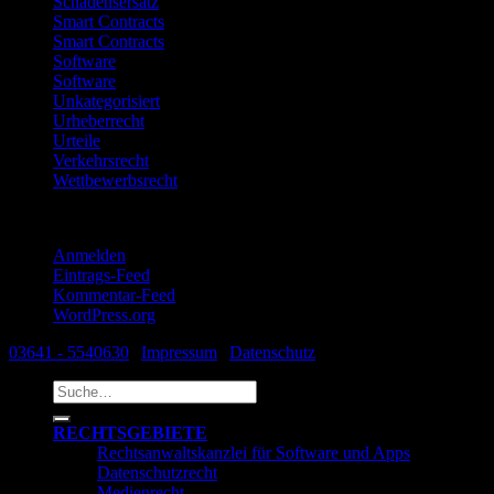
Schadensersatz
Smart Contracts
Smart Contracts
Software
Software
Unkategorisiert
Urheberrecht
Urteile
Verkehrsrecht
Wettbewerbsrecht
Meta
Anmelden
Eintrags-Feed
Kommentar-Feed
WordPress.org
03641 - 5540630
|
Impressum
|
Datenschutz
Suche
nach:
RECHTSGEBIETE
Rechtsanwaltskanzlei für Software und Apps
Datenschutzrecht
Medienrecht