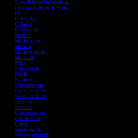
Gewerblicher Rechtsschutz
Information technology law
IP
IT-Projekte
IT-Recht
IT-Verträge
Marken
Medienrecht
Meinung
Meinungsfreiheit
Mietrecht
NDA
Open Source
Politik
Ratgeber
Schadensersatz
Smart Contracts
Smart Contracts
Software
Software
Unkategorisiert
Urheberrecht
Urteile
Verkehrsrecht
Wettbewerbsrecht