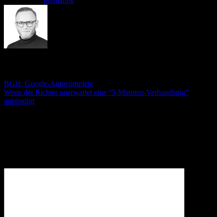
Lesezeichen
permalink
.
André Stämmler
BGH: Google-Autocomplete
Wenn der Richter unerwartet eine “5-Minuten-Verhandlung”
ankündigt
Schreibe einen Kommentar
Deine E-Mail-Adresse wird nicht veröffentlicht.
Erforderliche
Felder sind mit
*
markiert
Kommentar
*