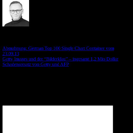
André Stämmler
Abmahnung: German Top 100 Single Chart Container vom
23.09.13
Getty Images und der “Bilderklau” – ingesamt 1,2 Mio Dollar
Schadensersatz von Getty und AFP
Schreibe einen Kommentar
Deine E-Mail-Adresse wird nicht veröffentlicht.
Erforderliche
Felder sind mit
*
markiert
Kommentar
*