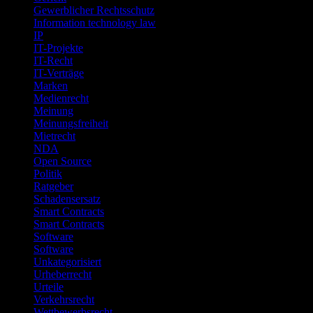
Gewerblicher Rechtsschutz
Information technology law
IP
IT-Projekte
IT-Recht
IT-Verträge
Marken
Medienrecht
Meinung
Meinungsfreiheit
Mietrecht
NDA
Open Source
Politik
Ratgeber
Schadensersatz
Smart Contracts
Smart Contracts
Software
Software
Unkategorisiert
Urheberrecht
Urteile
Verkehrsrecht
Wettbewerbsrecht