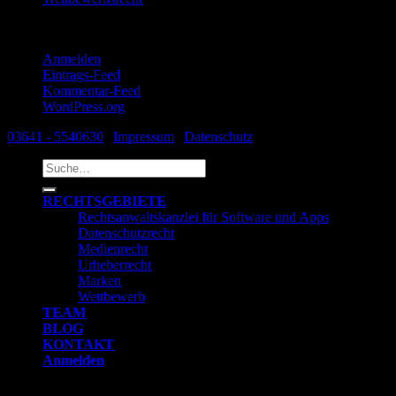
Meta
Anmelden
Eintrags-Feed
Kommentar-Feed
WordPress.org
03641 - 5540630
|
Impressum
|
Datenschutz
Suche
nach:
RECHTSGEBIETE
Rechtsanwaltskanzlei für Software und Apps
Datenschutzrecht
Medienrecht
Urheberrecht
Marken
Wettbewerb
TEAM
BLOG
KONTAKT
Anmelden
Anmelden