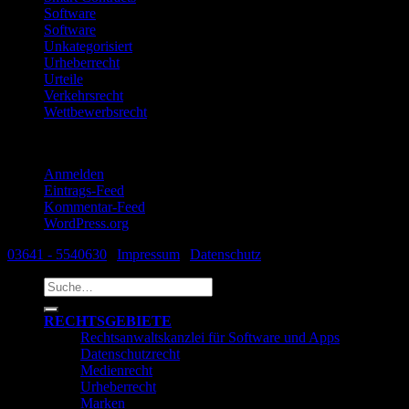
Software
Software
Unkategorisiert
Urheberrecht
Urteile
Verkehrsrecht
Wettbewerbsrecht
Meta
Anmelden
Eintrags-Feed
Kommentar-Feed
WordPress.org
03641 - 5540630
|
Impressum
|
Datenschutz
Suche
nach:
RECHTSGEBIETE
Rechtsanwaltskanzlei für Software und Apps
Datenschutzrecht
Medienrecht
Urheberrecht
Marken