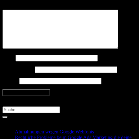
Kommentar
*
Name
E-Mail-Adresse
Website
Search
Recent Posts
Abmahnungen wegen Google Webfonts
Rechtliche Probleme beim Google Ads Marketing die deine