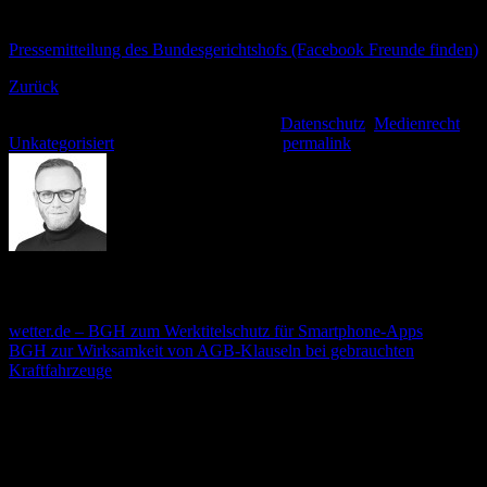
eigentlichen Nutzers aufgefasst wird. Hier ist also Vorsicht geboten.
Pressemitteilung des Bundesgerichtshofs (Facebook Freunde finden)
Zurück
Dieser Eintrag wurde veröffentlicht am
Datenschutz
,
Medienrecht
,
Unkategorisiert
. Setzte ein Lesezeichen
permalink
.
André Stämmler
wetter.de – BGH zum Werktitelschutz für Smartphone-Apps
BGH zur Wirksamkeit von AGB-Klauseln bei gebrauchten
Kraftfahrzeuge
Schreibe einen Kommentar
Deine E-Mail-Adresse wird nicht veröffentlicht.
Erforderliche
Felder sind mit
*
markiert