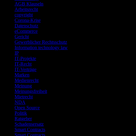
AGB Klauseln
Arbeitsrecht
copyright
Corona-Krise
Datenschutz
eCommerce
Gericht
Gewerblicher Rechtsschutz
Information technology law
IP
IT-Projekte
IT-Recht
IT-Verträge
Marken
Medienrecht
Meinung
Meinungsfreiheit
Mietrecht
NDA
Open Source
Politik
Ratgeber
Schadensersatz
Smart Contracts
Smart Contracts