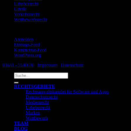
Urheberrecht
Urteile
Verkehrsrecht
Wettbewerbsrecht
Meta
Anmelden
Eintrags-Feed
Kommentar-Feed
WordPress.org
03641 - 5540630
|
Impressum
|
Datenschutz
Suche
nach:
RECHTSGEBIETE
Rechtsanwaltskanzlei für Software und Apps
Datenschutzrecht
Medienrecht
Urheberrecht
Marken
Wettbewerb
TEAM
BLOG