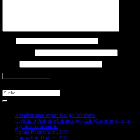
Name
E-Mail-Adresse
Website
Search
Recent Posts
Abmahnungen wegen Google Webfonts
Rechtliche Probleme beim Google Ads Marketing die deine
Agentur kennen sollte
Update Datenschutz 22-08
Datenschutz Update 22-06