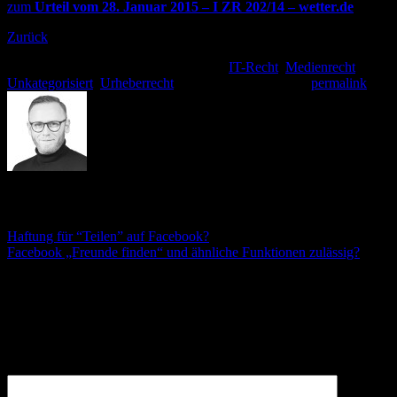
zum
Urteil vom
28. Januar 2015 – I ZR 202/14 – wetter.de
Zurück
Dieser Eintrag wurde veröffentlicht am
IT-Recht
,
Medienrecht
,
Unkategorisiert
,
Urheberrecht
. Setzte ein Lesezeichen
permalink
.
André Stämmler
Haftung für “Teilen” auf Facebook?
Facebook „Freunde finden“ und ähnliche Funktionen zulässig?
Schreibe einen Kommentar
Deine E-Mail-Adresse wird nicht veröffentlicht.
Erforderliche
Felder sind mit
*
markiert
Kommentar
*