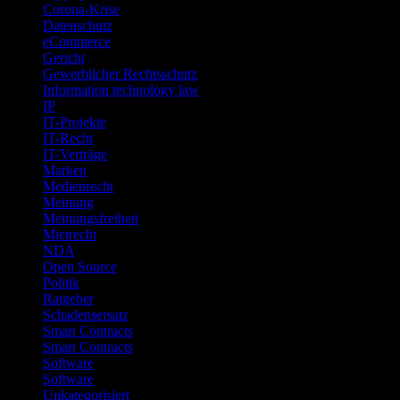
Corona-Krise
Datenschutz
eCommerce
Gericht
Gewerblicher Rechtsschutz
Information technology law
IP
IT-Projekte
IT-Recht
IT-Verträge
Marken
Medienrecht
Meinung
Meinungsfreiheit
Mietrecht
NDA
Open Source
Politik
Ratgeber
Schadensersatz
Smart Contracts
Smart Contracts
Software
Software
Unkategorisiert