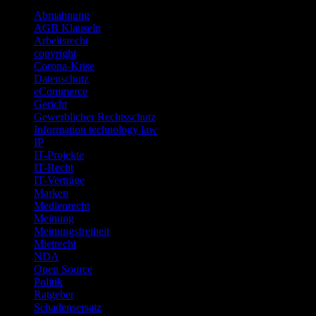
Abmahnung
AGB Klauseln
Arbeitsrecht
copyright
Corona-Krise
Datenschutz
eCommerce
Gericht
Gewerblicher Rechtsschutz
Information technology law
IP
IT-Projekte
IT-Recht
IT-Verträge
Marken
Medienrecht
Meinung
Meinungsfreiheit
Mietrecht
NDA
Open Source
Politik
Ratgeber
Schadensersatz