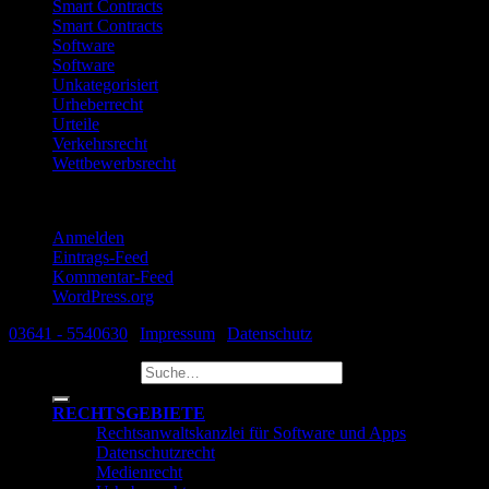
Smart Contracts
Smart Contracts
Software
Software
Unkategorisiert
Urheberrecht
Urteile
Verkehrsrecht
Wettbewerbsrecht
Meta
Anmelden
Eintrags-Feed
Kommentar-Feed
WordPress.org
03641 - 5540630
|
Impressum
|
Datenschutz
Suche nach:
RECHTSGEBIETE
Rechtsanwaltskanzlei für Software und Apps
Datenschutzrecht
Medienrecht