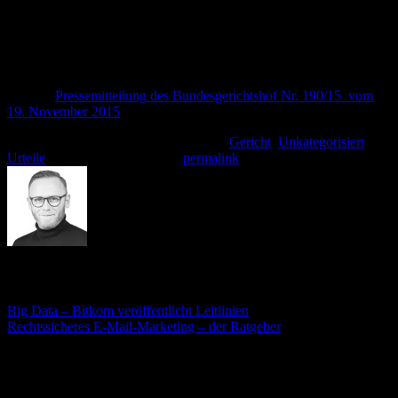
Die Entscheidung zeigt, dass die Nachahmung einer literarischen
Figuren durchaus wettbewerbsrechtlich bedenklich sein kann.
Letztlich wird es aber immer auf eine Abwägung im Einzelfall
ankommen. Urteil des Bundesgerichtshof vom 19.11.2015 – AZ: I
ZR 149/14 – Pippi-Langstrumpf-Kostüm II
Quelle:
Pressemitteilung des Bundesgerichtshof Nr. 190/15 vom
19. November 2015
Dieser Eintrag wurde veröffentlicht am
Gericht
,
Unkategorisiert
,
Urteile
. Setzte ein Lesezeichen
permalink
.
André Stämmler
Big Data – Bitkom veröffentlicht Leitlinien
Rechtssicheres E-Mail-Marketing – der Ratgeber
Schreibe einen Kommentar
Deine E-Mail-Adresse wird nicht veröffentlicht.
Erforderliche