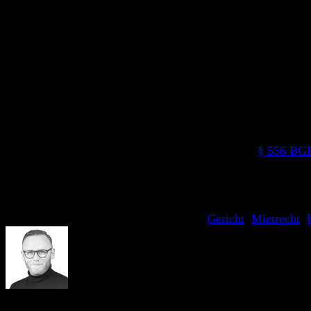
Das es schlimmere Fälle gibt ist mir klar. Ich ärgere mich 
aussichtslos. Aber nein. Probiert muss es trotzdem werden.
Exkurs
Der Vermieter muss die Mietkaution nach Beendigung des Mie
Prüfzeitraum von 3 bis maximal 6 Monaten zu zubilligen. In
Schadensersatz). Darüber hinaus einen angemessen Betrag i
Zur Nebenkostenabrechnung hier der Auszug aus
§ 556 BG
… Die Abrechnung ist dem Mieter spätestens bis zum A
Geltendmachung einer Nachforderung durch den Vermiet
Dieser Eintrag wurde veröffentlicht am
Gericht
,
Mietrecht
,