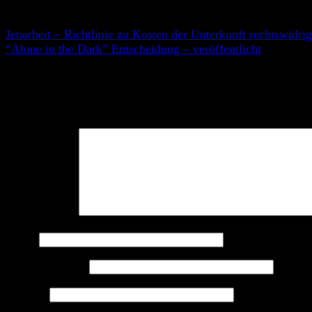
André Stämmler
Jenarbeit – Richtlinie zu Kosten der Unterkunft rechtswidri
“Alone in the Dark” Entscheidung – veröffentlicht
Schreibe einen Kommentar
Deine E-Mail-Adresse wird nicht veröffentlicht.
Erforderlic
Kommentar
*
Name
E-Mail-Adresse
Website